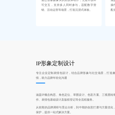
通过设备摄像头识别肢体动作，无需外设即
涵
可交互，支持多人同时参与，适配数字营
操
销、活动运营等场景，打造沉浸式体验。
配
IP形象定制设计
专注企业定制表情包设计，结合品牌形象与社交场景，打造
情，助力品牌年轻化沟通
涵盖IP概念构思、角色定位、草图设计、色彩方案、三视图绘
作、表情包基础设计及版权登记等全流程服务。
从前期的品牌调研与受众分析，到中期的创意打磨与方案优化
保护，提供一站式解决方案。