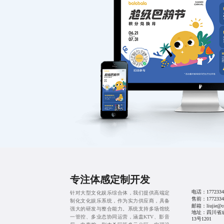
专注体感定制开发
电话：
1772334
针对大型文化娱乐综合体，我们提供高端定
售前：
1772334
制化文化娱乐系统，作为实力供应商，具备
邮箱：liujie@cd
强大的研发与整合能力。系统支持多场馆统
地址：四川省
一管控、多业态协同运营，涵盖KTV、影音
13号1201