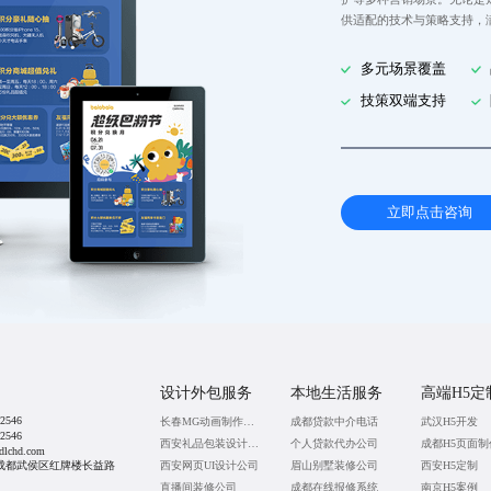
供适配的技术与策略支持，
多元场景覆盖
技策双端支持
立即点击咨询
设计外包服务
本地生活服务
高端H5定
2546
长春MG动画制作公司
成都贷款中介电话
武汉H5开发
2546
西安礼品包装设计公司
个人贷款代办公司
成都H5页面制
lchd.com
成都武侯区红牌楼长益路
西安网页UI设计公司
眉山别墅装修公司
西安H5定制
直播间装修公司
成都在线报修系统
南京H5案例