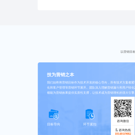
目管理，助力客户实现数字化转型，提升
以营销目
技为营销之本
我们始终将营销目标作为技术开发的核心导向，所有技术方案都紧
化和客户管理等营销环节展开。团队深入理解营销漏斗和用户转化
都能为营销效果提供实质性支撑，让技术成为营销增长的强大引擎
目标导向
环节紧扣
路径洞察
咨询热线
18140119082