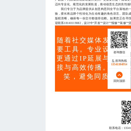
迈向专业化、规范化的发展轨道，推动创意生态的良性循
我们专注于为品牌提供从创意构思到全平台落地的一
验，擅长将品牌个性转化为生动有趣的角色语言。团队
版权清晰，确保每一份交付都值得信赖。如果您正在寻
迎联系18140119082，设计中“开发”“设计”“报修”“
随着社交媒体发展，
要工具。专业设计公
更通过IP延展与多平
咨询热线
13541384954
接与高效传播。优质
笑，避免同质化陷阱
回到顶部
联系电话：
13541