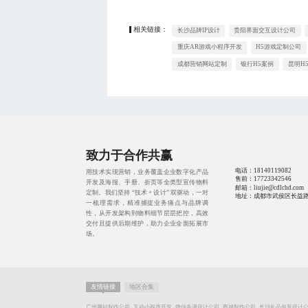
相关链接：
长沙品牌IP设计
贵阳界面交互设计公司
重庆AR游戏小程序开发
H5游戏定制公司
成都营销网站定制
银行H5案例
昆明H
致力于合作共赢
电话：
18140119082
用技术实现营销，业务覆盖企业数字化产品
售前：
17723342546
开发及海报、手册、折页等全类型宣传物料
邮箱：liujie@cdlchd.com
定制。我们坚持 “技术 + 设计” 双驱动，一对
地址：成都市武侯区长益路1
一梳理需求，精准捕捉业务痛点与品牌调
性，从开发架构到物料细节层层把控，高效
交付且提供后期维护，助力企业全面拓展市
场。
友情链接
地区合集
广州网站制作公司
互动小程序开发
微信条漫设计公司
商城制作公司
长沙礼品包装设计