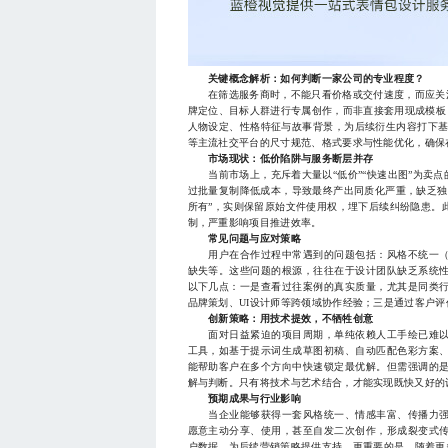
关键概念解析：如何判断一家公司的专业程度？
在筛选服务商时，不能只看价格或交付速度，而应关注
牌定位、目标人群进行专属创作，而非直接套用现成模板；
人物设定、性格特征与故事背景，为后续衍生内容打下基
等主流社交平台的尺寸规范、格式要求与性能优化，确保
市场现状：低价陷阱与服务断层并存
当前市场上，充斥着大量以“低价”“快速出图”为卖点
过批量复制降低成本，导致最终产出同质化严重，缺乏独
所有”，实则保留原始文件使用权，埋下后续纠纷隐患。
制，严重影响项目推进效率。
常见问题与应对策略
用户在合作过程中常遇到的问题包括：风格不统一（
缺失等。这些问题的根源，往往在于设计团队缺乏系统
以下几点：一是查看过往案例的真实质量，尤其是同类
品牌策划、UI设计师等跨领域协作经验；三是通过客户
创新策略：用技术提效，不牺牲创意
面对日益紧迫的项目周期，单纯依赖人工手绘已难以满
工具，如基于提示词生成草图初稿、自动匹配色彩方案
能帮助客户在多个方向中快速锁定最优解。但需强调的是
解与判断。只有将技术与艺术结合，才能实现既快又好的
预期成果与行业影响
当企业能够获得一套风格统一、情感丰富、传播力强
愿意主动分享、使用，甚至自发二次创作，形成裂变式
户数据，为后续营销策略提供支持。更重要的是，随着更