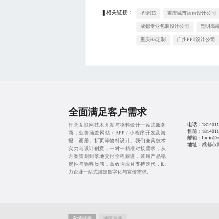
相关链接：
圣诞H5
重庆城市插画设计公司
成都专业包装设计公司
昆明高
重庆H5定制
广州PPT设计公司
全面满足客户需求
电话：
1814011
作为互联网技术开发与物料设计一站式服务
售前：
1814011
商，业务涵盖网站 / APP / 小程序开发及海
邮箱：liujie@cd
报、画册、折页等物料设计。我们兼具技术
地址：成都市武
实力与设计创意，一对一精准对接需求，从
方案策划到落地交付全程跟进，兼顾产品稳
定性与物料质感，高效响应且支持迭代，助
力企业一站式搞定数字化与宣传需求。
友情链接
地区合集