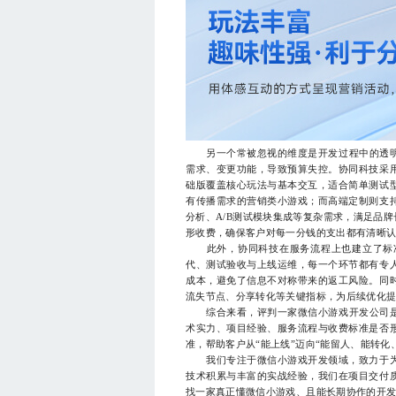
另一个常被忽视的维度是开发过程中的透明度
需求、变更功能，导致预算失控。协同科技采
础版覆盖核心玩法与基本交互，适合简单测试
有传播需求的营销类小游戏；而高端定制则支
分析、A/B测试模块集成等复杂需求，满足品
形收费，确保客户对每一分钱的支出都有清晰
此外，协同科技在服务流程上也建立了标准
代、测试验收与上线运维，每一个环节都有专
成本，避免了信息不对称带来的返工风险。同
流失节点、分享转化等关键指标，为后续优化
综合来看，评判一家微信小游戏开发公司是否
术实力、项目经验、服务流程与收费标准是否
准，帮助客户从“能上线”迈向“能留人、能转化
我们专注于微信小游戏开发领域，致力于为
技术积累与丰富的实战经验，我们在项目交付
找一家真正懂微信小游戏、且能长期协作的开