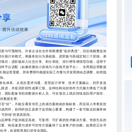
与可预期性。许多企业在合作初期遭遇“低价诱惑”，但后续频繁追加
用分级计价模式，将服务划分为基础版、进阶版与高端定制三个层级。基
型项目；进阶版加入社交分享、积分系统、排行榜等增强型功能，适用于
持跨平台适配（如兼容微信小游戏与小游戏开放平台）、全周期运营数据
牌长期运营需要。所有费用均根据实际工作量与开发周期动态调整，杜绝隐
认知。
化体系。从初步需求沟通、原型设计评审、技术方案确认，到开发迭
人跟进，并提供阶段性成果汇报。这种结构化的协作方式极大降低了沟通
时，团队配备专职的数据分析人员，可在项目上线后持续追踪用户留存、
提供数据支撑。
“好”，不能仅看宣传页上的成功案例或价格标签，而应深入考察其技
形成闭环。协同科技正是基于这些核心要素，构建了一套可验证的服务标
、可持续”的更高阶段。
品牌客户提供稳定高效、可复用、可扩展的技术解决方案。凭借扎实的
质量、响应速度与成本可控性方面赢得了众多客户的信赖。如果您正在寻
发伙伴，欢迎联系我们的专业团队。