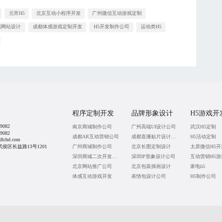
元宵H5
北京互动小程序开发
广州微信互动游戏定制
端网站设计
成都体感游戏定制开发
H5开发制作公司
运动类H5
程序定制开发
品牌形象设计
H5游戏开
9082
南京商城制作公司
广州高端UI设计公司
武汉H5定制
9082
成都AR互动营销公司
成都直播贴片设计公司
H5活动定制
lchd.com
侯区长益路13号1201
广州商城制作公司
北京长图定制设计
太原微信H5开
深圳商城二次开发公司
深圳IP形象设计公司
互动营销H5游
北京网站推广公司
北京包装插画设计
家电h5
体感互动游戏开发
表情包设计公司
H5制作公司