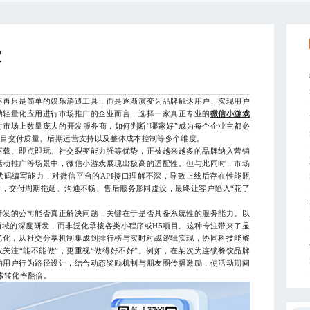
家
再只是简单的娱乐消遣工具，而是逐渐演变为品牌触达用户、实现用户
助轻量化应用进行市场推广的企业而言，选择一家真正专业的
微信小游戏
对市场上数量庞大的开发服务商，如何判断“哪家好”成为每个企业主都必
项目交付质量、后期运营支持以及整体成本控制等多个维度。
载、即点即玩、社交裂变能力强等优势，正被越来越多的品牌纳入营销
活动推广等场景中，微信小游戏展现出极高的适配性。但与此同时，市场
码编写能力，对微信平台的API接口理解不深，导致上线后存在性能瓶
，交付周期拖延、沟通不畅、售后服务形同虚设，最终让客户陷入“花了
发的公司能否真正解决问题，关键在于是否具备系统性的服务能力。以
域的深度研发，而非泛化承接各类小程序或H5项目。这种专注带来了显
优化，从社交分享机制集成到排行榜与实时对战逻辑实现，协同科技能够
关注“能不能做”，更重视“做得好不好”。例如，在某次为连锁餐饮品牌
的用户行为路径设计，结合动态奖励机制与朋友圈传播激励，使活动期间
索转化率翻倍。