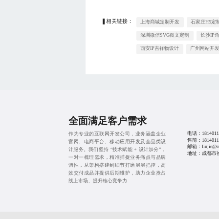
相关链接：
上海商城定制开发
石家庄H5定
深圳微信SVG图文定制
长沙IP
西安IP吉祥物设计
广州网站开
全面满足客户需求
电话：
1814011
作为专业的互联网开发公司，业务涵盖企业
售前：
1814011
官网、电商平台、移动应用开发及全品类设
邮箱：liujie@cd
计服务。我们坚持 “技术赋能 + 设计加分”，
地址：成都市长益路
一对一梳理需求，精准捕捉业务痛点与品牌
调性，从架构搭建到细节打磨层层把控，高
效交付成品并提供后期维护，助力企业抢占
线上市场、提升核心竞争力