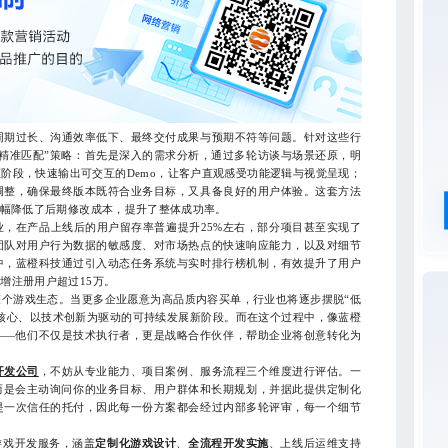
期过长、沟通效率低下、最终交付成果与预期不符等问题。针对这些行
精准匹配”策略：首先是深入的需求分析，通过多轮访谈与场景还原，明
阶段，快速输出可交互的Demo，让客户直观感受功能逻辑与视觉呈现；
调整，确保最终版本既符合业务目标，又具备良好的用户体验。这套方法
大幅降低了后期修改成本，提升了整体成功率。
在产品上线后的用户留存率普遍提升25%左右，部分项目甚至实现了
团队对用户行为数据的敏感度、对市场热点的快速响应能力，以及对细节
中，蓝橙科技通过引入动态任务系统与实时排行榜机制，有效提升了用户
增注册用户超过15万。
游戏生态。当更多企业愿意为高品质内容买单，行业也将逐步摆脱“低
为核心、以技术创新为驱动的可持续发展新阶段。而在这个过程中，像蓝橙
——他们不仅是技术执行者，更是战略合作伙伴，帮助企业将创意转化为
开发公司
，不妨从专业能力、项目案例、服务流程三个维度进行评估。一
而是会主动询问你的业务目标、用户群体和长期规划，并据此提供定制化
是一次信任的托付，因此每一份方案都会经过内部多轮评审，每一个细节
游戏开发服务，涵盖
定制化游戏设计
、
全流程开发实施
、上线后运维支持