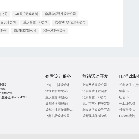
制公司
AR虚拟游戏定制
南昌教学课件设计公司
角色设计公司
重庆百度SEO公司
成都SEO外包服务公司
发制作
南昌H5定制公司
H5开发制作公司
创意设计服务
营销活动开发
H5游戏制
9082
上海PPT排版设计公司
上海网站建设公司
长春微信H5定
9082
深圳微信推文设计公司
北京网站开发制作
集字H5
lchd.com
蓝海office1201
重庆宣传海报设计
北京百度SEO公司
红包H5
成都长图海报设计
深圳京东小程序定制
开工红包H5
成都企业宣传册设计公司
上海微信公众号开发
科普宣传H5
IP衍生品设计公司
成都现场体感游戏定制
H5游戏定制