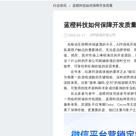
行业资讯
蓝橙科技如何保障开发质量
>
蓝橙科技如何保障开发质
APP游戏开发公司
2026-01-17
在移动互联网持续渗透的今天，APP游戏开
拓展用户触点的重要路径。无论是品牌营销、
值。然而，面对市场上琳琅满目的开发团队，
业？什么样的开发公司能确保项目按时交付、
效率、可靠性和长期价值的深层考量。
近年来，玩家对游戏体验的要求正从“能玩”
为衡量一款游戏成败的关键指标。这种趋势倒
流程体系。仅靠“接单-编码-交付”的粗放模
验、可复用的技术架构和丰富成功案例的专业
在众多参与者中，蓝橙科技凭借多年深耕于A
一些临时拼凑的外包团队，蓝橙科技始终坚持
服务体系。其团队不仅掌握Unity、Cocos
累了深厚经验。更重要的是，他们注重与客户