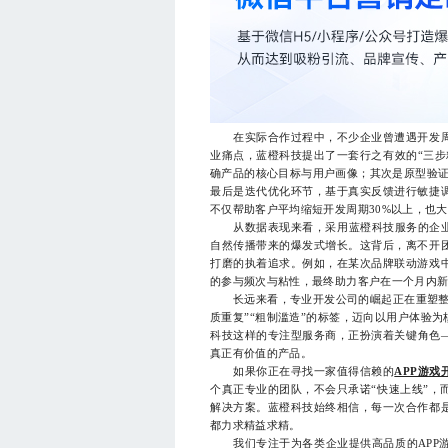
在实际合作过程中，不少企业曾遭遇开发周
业痛点，蓝橙科技提出了一套行之有效的“三步
确产品的核心目标与用户画像；其次是原型验证
最后是迭代优化环节，基于真实反馈进行敏捷
不仅帮助客户平均缩短开发周期30%以上，也
从数据表现来看，采用蓝橙科技服务的企业，
自然传播带来的爆发式增长。这背后，离不开
打磨的执着追求。例如，在某次品牌联动游戏
的参与频次与粘性，最终助力客户在一个月内新
长远来看，专业开发公司的崛起正在重塑整个
质重复”“粗制滥造”的标签，迈向以用户体验
科技这样的专注型服务商，正扮演着关键角色
真正有价值的产品。
如果你正在寻找一家值得信赖的
APP游戏
个真正专业的团队，不会只承诺“快速上线”，
解决方案。蓝橙科技始终相信，每一次合作都
都力求精益求精。
我们专注于为各类企业提供高品质的APP