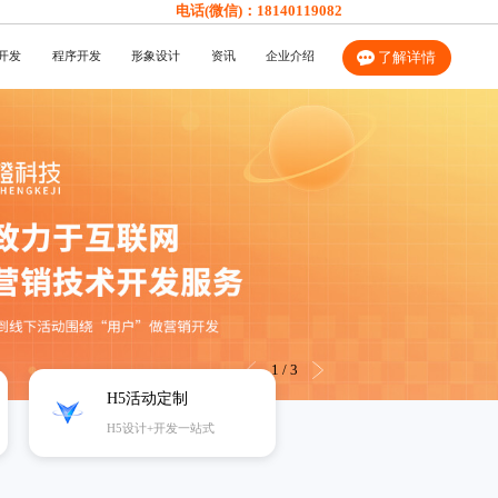
电话(微信)：
18140119082
开发
程序开发
形象设计
资讯
企业介绍
了解详情
1
/
3
H5活动定制
H5设计+开发一站式