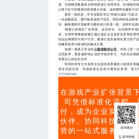
度、功能模块数量及定制程度进行合理评估，杜绝隐性
让客户在可控预算内获得最大价值。这种透明化服务不仅
值得一提的是，非专业团队常以“快速出成品”为卖点
一次加载延迟，都可能造成用户流失。而协同科技始终将
试，确保最终呈现效果与最初设计高度一致。这种对品质
随着小游戏在广告投放、会员转化、活动裂变等场景
来，仅靠简单模板搭建已难以满足企业差异化竞争的需
结合品牌调性与用户行为，量身打造具备增长潜力的产
供兼具创意与落地性的解决方案。
选择一家真正专业的
小游戏制作公司
，本质上是一
运营效率，更直接影响企业的市场竞争力。与其在后期
有责任心的合作伙伴。
协同科技专注为各类企业提供高质量的小游戏开发服务
营全流程支持，凭借标准化流程与透明化管理，助力
17723342546
在游戏产业扩张背景
司凭借标准化流程、
付，成为企业实现品
伙伴。协同科技专注
营的一站式服务，确
咨询热线