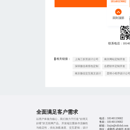
18140119082
回到顶部
联系电话：
18140
相关链接：
上海三折页设计公司
南京网站定制开发
深圳微信表情包定制
合肥软件定制开发
南京微信交互推文设计
昆明小程序设计公
全面满足客户需求
电话：
18140119082
以用户体验为核心，我们致力于打造“好用又
售前：
18140119082
好看”的互联网产品。开发端注重操作流畅性
邮箱：liujie@cdlchd.com
与稳定性，优化加载速度、交互逻辑；设计
地址：成都市-武侯区-长益