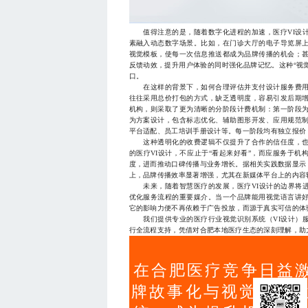
值得注意的是，随着数字化进程的加速，医疗VI设计
素融入动态数字场景。比如，在门诊大厅的电子导览屏
视觉模板，使每一次信息推送都成为品牌传播的机会；
反馈动效，提升用户体验的同时强化品牌记忆。这种“视
口。
在这样的背景下，如何合理评估并支付设计服务费用
往往采用总价打包的方式，缺乏透明度，容易引发后期
机构，则采取了更为清晰的分阶段计费机制：第一阶段
为方案设计，包含标志优化、辅助图形开发、应用规范
平台适配、员工培训手册设计等。每一阶段均有独立报价
这种透明化的收费逻辑不仅提升了合作的信任度，也
的医疗VI设计，不应止于“看起来好看”，而应服务于
度，进而推动口碑传播与业务增长。据相关实践数据显示，
上，品牌传播效率显著增强，尤其在新媒体平台上的内容
未来，随着智慧医疗的发展，医疗VI设计的边界将进
优化服务流程的重要媒介。当一个品牌能用视觉语言讲
它的影响力便不再依赖于广告投放，而源于真实可信的体
我们提供专业的医疗行业视觉识别系统（VI设计）服
行全流程支持，凭借对合肥本地医疗生态的深刻理解，助力机
在合肥医疗竞争日益
牌故事化与视觉统一性