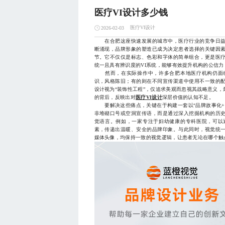
医疗VI设计多少钱
医疗VI设计
2026-02-03
在合肥这座快速发展的城市中，医疗行业的竞争日益
断涌现，品牌形象的塑造已成为决定患者选择的关键因素
节。它不仅仅是标志、色彩和字体的简单组合，更是医
统一且具有辨识度的VI系统，能够有效提升机构的公信
然而，在实际操作中，许多合肥本地医疗机构仍面临
识，风格陈旧；有的则在不同宣传渠道中使用不一致的配
设计视为“装饰性工程”，仅追求美观而忽视其战略意义
的背后，反映出对
医疗VI设计
深层价值的认知不足。
要解决这些痛点，关键在于构建一套以“品牌故事化+
非堆砌口号或空洞宣传语，而是通过深入挖掘机构的历
觉语言。例如，一家专注于妇幼健康的专科医院，可以
素，传递出温暖、安全的品牌印象。与此同时，视觉统
媒体头像，均保持一致的视觉逻辑，让患者无论在哪个触