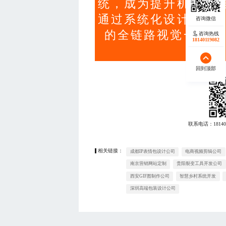
统，成为提升机构公
通过系统化设计策略
的全链路视觉一致性
咨询热线
18140119082
回到顶部
联系电话：
18140
相关链接：
成都IP表情包设计公司
电商视频剪辑公司
南京营销网站定制
贵阳裂变工具开发公司
西安GIF图制作公司
智慧乡村系统开发
深圳高端包装设计公司