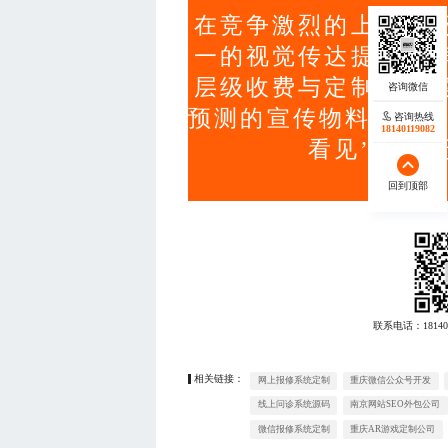
在竞争激烈的上海市
一的视觉传达提升品
层级收费与定制化方
预测的宣传物料设计服
咨询热线
18140119082
看见’到‘被
回到顶部
联系电话：
18140
相关链接：
网上报修系统定制
重庆微信公众号开发
线上问诊系统源码
南京网站SEO外包公司
微信报修系统定制
重庆AR游戏定制公司