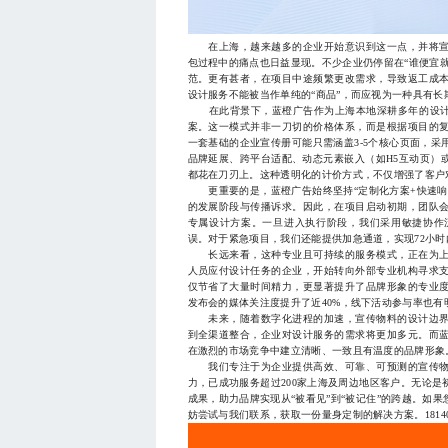
在上海，越来越多的企业开始意识到这一点，并将宣
包过程中的痛点也日益显现。不少企业仍停留在“谁便宜
范。更有甚者，在项目中途频繁更改需求，导致返工成
设计服务不能被当作单纯的“商品”，而应视为一种具有长
在此背景下，蓝橙广告作为上海本地深耕多年的设计服
案。这一模式并非一刀切的价格体系，而是根据项目的
一套基础的企业宣传册可能只需涵盖3-5个核心页面，
品牌延展、跨平台适配、动态元素嵌入（如H5互动页）
都花在刀刃上。这种透明化的计价方式，不仅增强了客户
更重要的是，蓝橙广告始终坚持“定制化方案+快速响
的发展阶段与传播诉求。因此，在项目启动初期，团队
专属设计方案。一旦进入执行阶段，我们采用敏捷协作
误。对于紧急项目，我们还能提供加急通道，实现72小
长远来看，这种专业且可持续的服务模式，正在为上
人员应付设计任务的企业，开始转向外部专业机构寻求
仅节省了大量时间精力，更显著提升了品牌形象的专业
发布会的媒体关注度提升了近40%，线下活动参与率也有
未来，随着数字化进程的加速，宣传物料的设计边界
到全渠道整合，企业对设计服务的需求将更加多元。而
在激烈的市场竞争中建立清晰、一致且有温度的品牌形象
我们专注于为企业提供高效、可靠、可预测的宣传物
力，已成功服务超过200家上海及周边地区客户。无论
成果，助力品牌实现从“被看见”到“被记住”的跨越。如
妨尝试与我们联系，获取一份量身定制的解决方案。181401