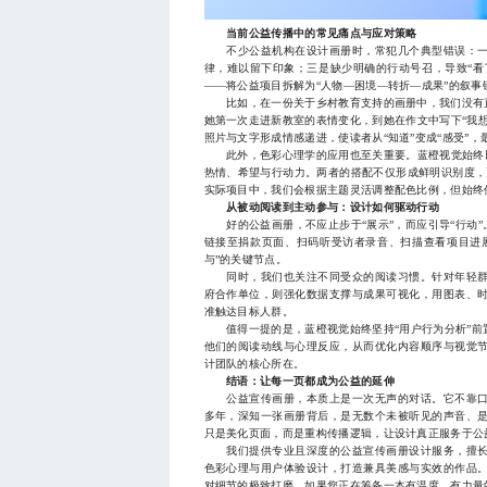
当前公益传播中的常见痛点与应对策略
不少公益机构在设计画册时，常犯几个典型错误：一
律，难以留下印象；三是缺少明确的行动号召，导致“看
——将公益项目拆解为“人物—困境—转折—成果”的叙
比如，在一份关于乡村教育支持的画册中，我们没有直接
她第一次走进新教室的表情变化，到她在作文中写下“我
照片与文字形成情感递进，使读者从“知道”变成“感受”
此外，色彩心理学的应用也至关重要。蓝橙视觉始终以
热情、希望与行动力。两者的搭配不仅形成鲜明识别度，
实际项目中，我们会根据主题灵活调整配色比例，但始终
从被动阅读到主动参与：设计如何驱动行动
好的公益画册，不应止步于“展示”，而应引导“行动”
链接至捐款页面、扫码听受访者录音、扫描查看项目进展
与”的关键节点。
同时，我们也关注不同受众的阅读习惯。针对年轻群
府合作单位，则强化数据支撑与成果可视化，用图表、
准触达目标人群。
值得一提的是，蓝橙视觉始终坚持“用户行为分析”前
他们的阅读动线与心理反应，从而优化内容顺序与视觉
计团队的核心所在。
结语：让每一页都成为公益的延伸
公益宣传画册，本质上是一次无声的对话。它不靠口
多年，深知一张画册背后，是无数个未被听见的声音、
只是美化页面，而是重构传播逻辑，让设计真正服务于公
我们提供专业且深度的公益宣传画册设计服务，擅长
色彩心理与用户体验设计，打造兼具美感与实效的作品
对细节的极致打磨。如果您正在筹备一本有温度、有力量的画册