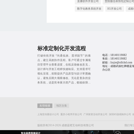
直播软件开发公司
贵阳微信表情包定制公
数字化教务系统开发
H5开发公司
成都
标准定制化开发流程
电话：
18140119082
打破传统开发 “沟通低效、需求脱节” 的痛
售前：
18140119082
点，建立高效协作流程。客户可通过专属项
邮箱：liujie@cdlchd.com
目管理平台查看进度，在线反馈修改意见，
地址：成都武侯红牌楼蓝海 B
设计师与开发工程师快速响应。支持需求可
办公区
视化呈现，前期提供产品原型与设计草图确
认，避免后期大规模修改。无论是复杂的业
务系统，还是简单展示类产品，都能保障沟
通顺畅、需求落地精准，让企业省心省力完
成开发项目。
友情链接
地区合集
上海宣传册设计公司
重庆小程序开发公司
广州留资活动开发公司
深圳H5游戏制作公司
版权所有2014-2026 成都蓝橙互动科技有限公司
我们专