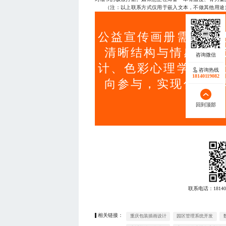
（注：以上联系方式仅用于嵌入文本，不做其他用途
公益宣传画册需超越
清晰结构与情感共鸣
计、色彩心理学及行
咨询热线
18140119082
向参与，实现传播力
回到顶部
联系电话：
18140
相关链接：
重庆包装插画设计
园区管理系统开发