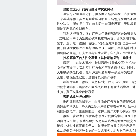
当前主流设计的共性痛点与优化路径
尽管行业整体在进步，但多数产品仍存在一些普遍性
一个基础操作；其次是响应延迟明显，特别是在网络不
性化缺失，所有用户面对的是同一套固定界面，无法根
限制了产品的长期留存。
针对这些痛点，微距广告近年来在智能家居领域探索出
北京地区用户行为数据的长期积累与分析，团队发现本地
需求。基于此，微距广告提出“动态感知式界面”理念—
据，自动优化界面布局与功能呈现。例如，早晨起床时
间则自动聚焦于灯光管理与安防设置，实现真正的“懂你所
技术驱动下的人性化革新：从被动响应到主动服务
微距广告在技术研发中特别强调“轻量化交互”与“智能
负担的前提下，实现实时行为分析与界面自适应。同时
入细腻的动效反馈，让用户清晰感知每一步操作的结果
反馈，增强触觉记忆，显著降低误操作概率。
在视觉层面，微距广告坚持“去干扰化”设计风格：减
强的字体排版，确保在不同光照环境下都能清晰辨识。对于
支持，真正实现全龄段覆盖。
预期成效与行业影响
据内部测试数据显示，采用微距广告方案的智能家居系
提升至92%以上，30天内活跃用户留存率增长25%。
制的实践范本。更重要的是，这种以用户为中心的设计思维
微距广告致力于为智能家居企业提供定制化UI设计解
AI自适应引擎，帮助品牌打造更具亲和力与竞争力的交
流程，让科技真正服务于人。如果您正在寻求提升产品用户体
供从需求分析到落地实施的一站式服务，助力您的产品在