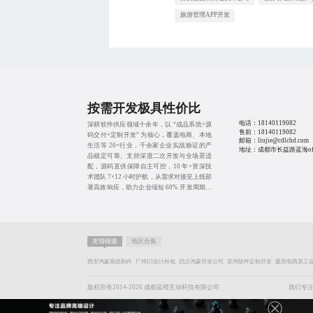
旅游管理APP开发
按需开发极具性价比
电话：
18140119082
深耕软件供应领域十余年，以 “成品系统+源
售前：
18140119082
码交付+定制开发” 为核心，覆盖电商、本地
邮箱：liujie@cdlchd.com
生活等 20+行业，千余家企业实战验证的产
地址：成都市长益路蓝海offi
品稳定可靠。支持深度二次开发与全场景适
配，源码直供保障自主可控，10 年+资深技
术团队 7×12 小时护航，从需求对接至上线部
署高效响应，助力企业缩短 60% 开发周期、
降本 40%，无需从零搭建，轻松落地数字化
转型。
友情链接
地区合集
西安鸿蒙系统制作
广州UI设计外包
武汉鸿蒙开发公司
苏州软件定制开发
重庆电商美工
版权所有2014-2026 成都蓝橙互动科技有限公司
我们专