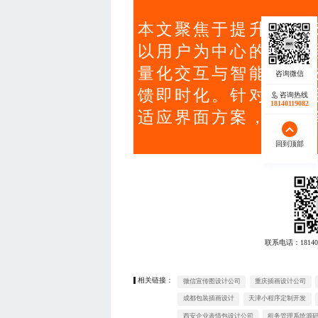
本文聚焦于提升智能
以用户为中心的设计
量化交互与智能预判
馈即时化。针对北京
咨询热线
18140119082
适应界面方案，显著
回到顶部
联系电话：
18140
相关链接：
微信宣传图设计公司
重庆插画设计公司
成都包装插画设计
天津小程序定制开发
西安企业表情包设计公司
租务管理系统源