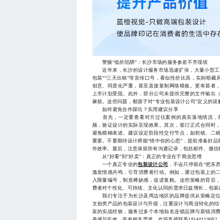
警惕“低价陷阱”：长沙市场的服务参差不齐现状
近年来，长沙的设计服务市场迅速扩张，大量小型工作
包装”“三天出稿”等宣传口号，看似性价比高，实则暗
创意、同质化严重，甚至直接复制网络模板。更有甚者
上市计划受阻。此外，部分公司未提供完整的文件输出（
麻烦。这些问题，都源于对“专业包装设计公司”定义的误
如何避免合作踩坑？实用建议分享
首先，一定要查看对方过往案例的真实落地情况，而
频，验证设计的实际呈现效果。其次，签订正式合同时
避免模糊表述。建议设定阶段性交付节点，如初稿、二
重要。不要期待设计师能“猜中你的心思”，提前准备好
作效率。最后，注意保留所有沟通记录，包括邮件、微信
从“好看”到“好卖”：真正的专业在于商业思维
一个真正专业的
包装设计公司
，不会只停留在“把东
激发情感共鸣，引导消费者行动。例如，通过包装上的
入限量编号，制造稀缺感，促进复购。这些策略的背后
费者对个性化、可持续、文化认同的需求日益增长，包装
我们专注于为长沙及周边地区的品牌提供从策略定位
文创类产品的包装设计与升级，注重设计与商业转化的结合
富的实战经验，服务过多个本地知名连锁品牌与新锐消
美感与实效。若有相关需求，欢迎直接联系18140119082