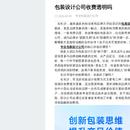
包装设计公司收费透明吗
专业包装设计公司
2026-03-19
在长沙，越来越多的创业者和品牌方开始意识到
包装
载体，更是品牌形象的第一触点，直接影响消费者的购
领域，一套有辨识度、有故事感的包装设计，往往能带
公司，成为品牌从“默默无闻”走向“脱颖而出”的关键一
断哪家才是值得信赖的合作伙伴？这不仅关乎预算控制，
专业包装设计公司
的核心价值在哪里？
很多人误以为包装设计只是“画个图”，其实远不止如
是深度参与品牌战略构建的过程。从产品定位、目标人
析，每一个环节都需要系统化思考。比如，针对年轻群体
而高端茶饮则更适合极简线条+烫金工艺，传递质感与仪
化语境的深刻理解。如果只看表面美观，很容易陷入“好看
长沙市场中的收费模式：你真的了解吗？
在长沙，常见的包装设计收费方式主要有三种：按项
按项目收费最为普遍，适合预算明确、需求清晰的品牌
合中小型企业或初创品牌一次性完成整套包装方案的需
户，但容易因沟通效率低导致总成本超出预期。至于按
险，部分公司会通过反复修改来增加工作量，变相提高
否有隐藏附加费用。