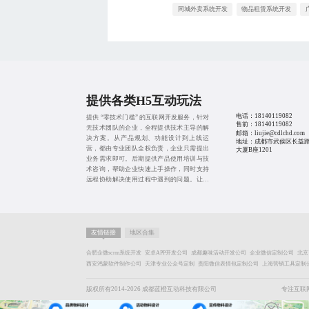
同城外卖系统开发
物品租赁系统开发
提供各类H5互动玩法
电话：
18140119082
提供 “零技术门槛” 的互联网开发服务，针对
售前：
18140119082
无技术团队的企业，全程提供技术主导的解
邮箱：liujie@cdlchd.com
决方案。从产品规划、功能设计到上线运
地址：成都市武侯区长益路
营，都由专业团队全权负责，企业只需提出
大厦B座1201
业务需求即可。后期提供产品使用培训与技
术咨询，帮助企业快速上手操作，同时支持
远程协助解决使用过程中遇到的问题。让不
懂技术的企业也能轻松实现数字化转型。
友情链接
地区合集
合肥企微scrm系统开发
安卓APP开发公司
成都趣味活动开发公司
企业微信定制公司
北京
西安鸿蒙软件制作公司
天津专业公众号定制
贵阳微信表情包定制公司
上海营销工具定制
版权所有2014-2026 成都蓝橙互动科技有限公司
专注互联