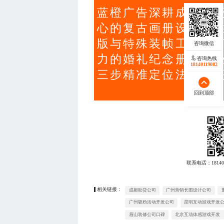
蓝橙广告深耕成都市
心的复古画册设计，
版与特殊装帧工艺，
力的婚礼纪念册、企
咨询热线
18140119082
三步精准定位法实现
回到顶部
联系电话：
18140
相关链接：
成都助贷公司
广州营销长图设计公司
广州吸粉活动开发公司
昆明互动游戏开发
眉山装修公司口碑
北京互动体感游戏开发