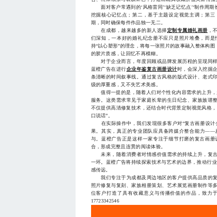
面对客户常遇到的‘风格雷同’‘缺乏记忆点’‘制作周期
挖掘核心记忆点；第二，基于主题设定视觉主调；第三
期，同时确保每件作品独一无二。
在成都，越来越多的新人选择
定制专属婚礼画册
，
们深知，一本好的婚礼纪念册不应只是照片堆叠，而是
持“以心塑形”的理念，将每一张照片的故事融入整体构
的胶片质感，让回忆不再模糊。
对于企业而言，年度回顾或品牌发展历程的呈现同样
蓝橙广告在进行
企业年鉴复古画册设计
时，会深入挖掘
条清晰的时间叙事线。通过复古风格的版式设计、老式
级的厚重感，又不失艺术美感。
值得一提的是，随着人们对个性化内容需求的上升，越
服务。这类需求常见于家庭长辈的生日纪念、家族族谱
不仅提供高清修复技术，还结合时代背景定制视觉风格，
口说话”。
在实际操作中，我们发现很多客户对“复古画册设计公
果。其实，真正的专业团队应具备跨媒介整合能力——
与。蓝橙广告正是这样一家专注于细节打磨的复古画册
合，形成完整且连贯的阅读体验。
未来，随着消费者对情感价值需求的持续上升，复古
一环。蓝橙广告将持续探索技术与艺术的边界，推动行业从
感传远。
我们专注于为成都及周边地区的客户提供高品质的复
照片修复与复刻、家族相册策划、艺术展览画册制作等
位客户打造了具有收藏意义与传播价值的作品，致力
17723342546