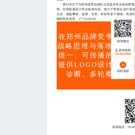
我们专注于为郑州及周边地区企业提供专业的品牌视觉设
制、应用延展设计等全链条内容，致力于帮助企业打造
企业，涵盖餐饮、连锁、文创、科技等多个领域，凭借
随时联系咨询，17723342546
在郑州品牌竞争加剧
战略思维与落地能力的
咨询热线
统一、可传播的品牌
18140119082
提供LOGO设计与视
回到顶部
诊断、多轮概念验
联系电话：
18140