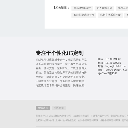
相关链接：
南昌DM单设计
无人直播源码
北京会
智能拍卖系统开发
电商直播系统开发
专注于个性化H5定制
电话：
18140119082
深耕软件供应领域十余年，积淀完善的产品
售前：
18140119082
体系与强大的技术实力，核心服务包含成品
邮箱：liujie@cdlchd.com
直供、源码交付、定制开发、二次开发四大
地址：成都市-武侯区-长益
板块。所有系统均经过严苛的性能测试与安
海office-B座1201
全验证，稳定无虞，可灵活适配不同行业、
不同规模企业需求。专业团队从需求对接、
方案设计至售后维护全程跟进，快速响应各
类诉求，省去前期高额研发成本，缩短项目
周期，实现数字化高效落地。
友情链接
地区合集
品牌宣传H5
武汉课件PPT制作公司
VR游戏开发公司
广州课件设计公司
贵阳网站开发公
合肥网站设计公司
上海AI生成海报公司
杭州小程序定制开发
成都小程序定制开发
贵阳