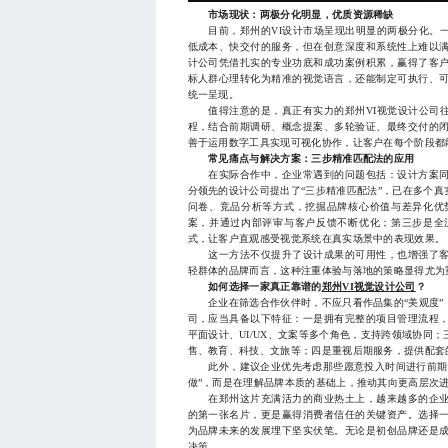
市场现状：两极分化明显，优质资源稀缺
目前，郑州的VI设计市场呈现出明显的两极分化。一
低成本、快交付的服务，但在创意深度和系统性上难以
计公司凭借扎实的专业功底和成功案例积累，赢得了客
标人群心理转化为精准的视觉语言，还能制定可执行、可
统一呈现。
值得注意的是，真正有实力的郑州VI视觉设计公司往
程，结合前期调研、概念提案、多轮验证、最终交付的
善于运用数字工具实现可视化协作，让客户在每个阶段都
常见痛点与解决方案：三步精准匹配法的应用
在实际合作中，企业常遇到的问题包括：设计方案同
分领先的设计公司提出了“三步精准匹配法”，已在多个
问卷、竞品分析等方式，挖掘品牌核心价值与差异化优
案，并通过内部评审与客户反馈不断优化；第三步是全
式，让客户直观感受视觉系统在真实场景中的表现效果。
这一方法不仅提升了设计成果的可用性，也增强了客
轻群体的品牌而言，这种注重体验与落地的策略显得尤为
如何选择一家真正靠谱的
郑州VI视觉设计公司
？
企业在筛选合作伙伴时，不应只看作品集的“美观度”，
司，应当具备以下特征：一是拥有完整的项目管理流程
平面设计、UI/UX、文案等多个角色，支持跨领域协同
售、教育、科技、文旅等；四是重视后期服务，提供配套
此外，建议企业优先考虑那些愿意投入时间进行前期沟
做”，而是在理解品牌本质的基础上，推动其向更高层次
在郑州这片充满活力的商业热土上，越来越多的企业
的第一张名片，更是赢得消费者信任的关键资产。选择一
为品牌未来的发展埋下坚实伏笔。无论是初创品牌还是
决策。