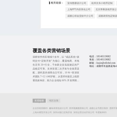
相关链接：
宣传图册设计公司
杭州京东小程序定制
上海PPT内容美化公司
北京弹幕游戏开发公
成都公积金贷款中介公司
成都表情包定制
覆盖各类营销场景
电话：
18140119082
深耕软件供应领域十余年，以 “成品系统+源
售前：
18140119082
码交付+定制开发” 为核心，覆盖电商、本地
邮箱：liujie@cdlchd.com
生活等 20+行业，千余家企业实战验证的产
地址：成都市长益路蓝海offi
品稳定可靠。支持深度二次开发与全场景适
配，源码直供保障自主可控，10 年+资深技
术团队 7×12 小时护航，从需求对接至上线部
署高效响应，助力企业缩短 60% 开发周期、
降本 40%，无需从零搭建，轻松落地数字化
转型。
友情链接
地区合集
企业历程回顾H5
趣味表情包设计公司
郑州视频微剪辑公司
成都公众号图文制作
贵阳平
上海AI模型开发公司
深圳AI接口定制开发
深圳运营活动开发公司
年度账单H5