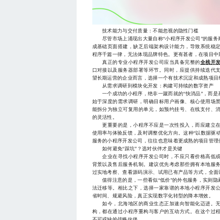
技术能力与交付质量：不能忽视的隐性门槛
尽管市场上涌现出大量自称“小程序开发公司”的服务
成基础页面搭建，缺乏后端架构设计能力，导致系统稳
程序千篇一律，无法体现品牌特色。更有甚者，在项目中
真正的专业小程序开发公司应当具备完整的
全栈开
口对接以及服务器部署等环节。同时，应提供持续迭代
望长期运营的企业而言，选择一个有技术沉淀和成熟项目
从需求调研到模块化开发：构建可持续的数字资产
一个成功的小程序，绝非一蹴而就的“快消品”，而是
始于深度的需求调研，明确目标用户画像、核心使用场
能拆分为独立可复用的单元，如预约挂号、在线支付、
的灵活性。
更重要的是，小程序不应是一次性投入，而应建立在
使用率与体验反馈，及时调整优化方向。这种“以数据驱
服务的小程序开发公司，往往也意味着更成熟的项目管理
如何避免“踩坑”？选对伙伴才是关键
企业在寻找小程序开发公司时，不应只看价格高低或
背景以及售后服务机制。建议优先考虑那些拥有本地服
过实地考察、查看源码演示、试用已有产品等方式，全面
值得注意的是，一些看似“低价”的外包服务，实则隐
法迁移等。相比之下，选择一家靠谱的本地小程序开发
省时间、规避风险，真正实现数字化转型的降本增效。
如今，北海地区的商业生态正加速向智能化迈进。无
构，都在通过小程序重构与客户的互动方式。在这个过
不可或缺的战略伙伴。