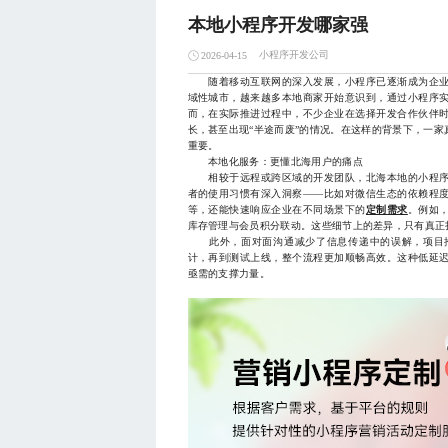
本地小程序开发哪家强
小程序开发公司
2026-04-15
随着移动互联网的深入发展，小程序已逐渐成为企业
域性城市，越来越多本地商家开始意识到，通过小程序
而，在实际推进过程中，不少企业在选择开发合作伙伴
长，甚至出现“半途而废”的情况。在这样的背景下，一
重要。
本地化服务：更懂北海用户的痛点
相较于远程或跨区域的开发团队，北海本地的小程序
者的使用习惯有深入洞察——比如对微信生态的依赖程
等，还能快速响应企业在不同场景下的
定制需求
。例如
库存管理与会员积分联动。这些细节上的差异，只有真正
此外，面对面沟通减少了信息传递中的误解，项目推
计，再到测试上线，整个流程更加顺畅高效。这种低延
亟需的支撑力量。