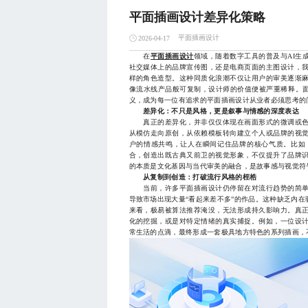
平面插画设计差异化策略
平面插画设计
2026-04-17
在
平面插画设计
领域，随着数字工具的普及与AI生
社交媒体上的品牌宣传图，还是电商页面的主图设计，
样的角色造型。这种同质化浪潮不仅让用户的审美逐渐
像流水线产品般可复制，设计师的价值便被严重稀释。面
义，成为每一位有追求的平面插画设计从业者必须思考的
差异化：不只是风格，更是叙事与情感的深度表达
真正的差异化，并非仅仅体现在画面形式的微调或色
从模仿走向原创，从依赖模板转向建立个人或品牌的视
户的情感共鸣，让人在瞬间记住品牌的核心气质。比如
合，创造出既古典又前卫的视觉形象，不仅提升了品牌
的本质是文化基因与当代审美的融合，是故事感与视觉符
从复制到创造：打破流行风格的桎梏
当前，许多平面插画设计仍停留在对流行趋势的简单
导致市场出现大量“看起来差不多”的作品。这种缺乏内
来看，极易被算法推荐淹没，无法形成持久影响力。真
化的挖掘，或是对特定情绪的真实捕捉。例如，一位设
常生活的点滴，最终形成一套极具地方特色的系列插画，