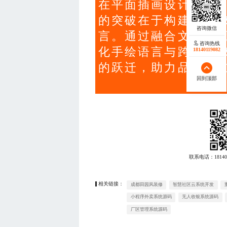
在平面插画设计领域
的突破在于构建深度
言。通过融合文化基
咨询热线
化手绘语言与跨媒介
18140119082
的跃迁，助力品牌建
回到顶部
联系电话：
18140
相关链接：
成都田园风装修
智慧社区云系统开发
小程序外卖系统源码
无人收银系统源码
厂区管理系统源码