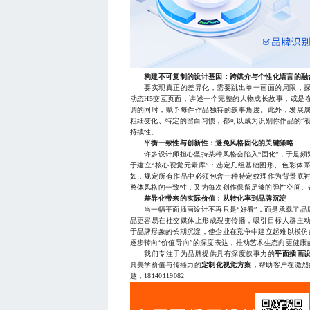
构建不可复制的设计基因：跨媒介与个性化语言的融
要实现真正的差异化，需要跳出单一画面的局限，探
动态H5交互页面，讲述一个完整的人物成长故事；或是
调的同时，赋予每件作品独特的叙事角度。此外，发展
粗细变化、特定的留白习惯，都可以成为识别你作品的“
持续性。
平衡一致性与创新性：避免风格固化的关键策略
许多设计师担心坚持某种风格会陷入“固化”，于是频
于建立“核心视觉元素库”：选定几组基础图形、色彩体
如，规定所有作品中必须包含一种特定纹理作为背景底
整体风格的一致性，又为每次创作保留足够的弹性空间。
差异化带来的实际价值：从转化率到品牌沉淀
当一幅平面插画设计不再只是“好看”，而是承载了品
品更容易在社交媒体上形成裂变传播，吸引目标人群主
于品牌形象的长期沉淀，使企业在竞争中建立起难以模仿
逐步转向“价值导向”的深度表达，推动艺术生态向更健康
我们专注于为品牌提供具有深度叙事力的
平面插画
具美学价值与传播力的
定制化视觉方案
，帮助客户在激烈
越，18140119082