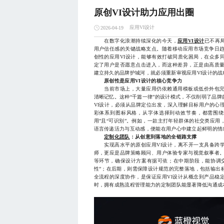
原创VI设计助力应用出圈
应用VI设计
2026-04-19
在数字化浪潮持续深化的今天，
应用VI设计
已不再
用户信任感的关键战略支点。随着移动应用市场竞争日
创性的应用VI设计，能够有效打破同质化困局，在众多
定了用户是否愿意点击进入，而这种差异，正是由高质
建立持久的品牌护城河，就必须重新审视应用VI设计的战
原创性是应用VI设计的核心竞争力
当前市场上，大量应用仍依赖通用模板或低价外包完
清晰记忆。这种“千篇一律”的设计模式，不仅削弱了品
VI设计，必须从品牌定位出发，深入理解目标用户的心
彩体系到图标风格，从字体选择到动效节奏，都需围绕
用”且“可识别”。例如，一款主打年轻群体的社交类应用
语言传递活力与互动感，便能在用户心中建立起鲜明的情
定制化团队
：从创意到落地的全链路支撑
实现高水平的原创应用VI设计，离不开一支具备跨学
师，更应是品牌策略顾问、用户体验专家与视觉叙事者
等环节，确保设计方案有据可依；在中期阶段，能协调
性”；在后期，则需保障设计规范的完整落地，包括输出
全流程的深度协作，是保证应用VI设计从概念到产品稳
时，拥有成熟流程管理能力的定制团队能显著降低沟通成