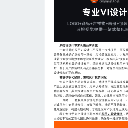
系统性设计带来长期品牌价值
一套优秀的应用VI设计，不应是一次性项目，而应被
要具备良好的扩展性与一致性，无论是在主应用、小程
业若仅追求短期效果而忽视系统性建设，极易陷入“改版
仅可以积累专属的设计资产，还能根据市场反馈和用户
后，基于用户停留时长与点击路径分析，对首页导航图标进
设计带来的正向反馈。
警惕模板化陷阱，重视设计投资回报
许多企业在初期为节省成本，选择使用现成模板或廉
产品上线后发现视觉雷同、用户认知模糊，再想重塑形象
种品牌投资，其回报体现在用户留存率、转化率以及口
觉体验，品牌信任感自然累积。因此，企业应当将应用V
最终，一套兼具原创性与系统性的应用VI设计，不
忠诚度与生命周期价值。在数字时代，视觉不再是装饰
托专业团队、构建长期机制，才能让应用VI设计真正成
我们专注于为企业提供高水准的
应用VI设计服务
，
由经验丰富的定制化团队协同推进，确保每一处细节都契合品牌