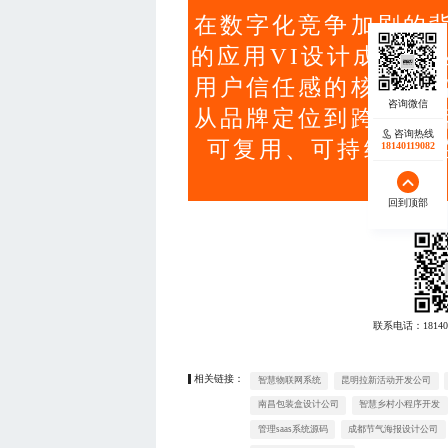
在数字化竞争加剧的
的应用VI设计成为企
用户信任感的核心战
从品牌定位到跨平台
咨询热线
可复用、可持续演进
18140119082
回到顶部
联系电话：
18140
相关链接：
智慧物联网系统
昆明拉新活动开发公司
南昌包装盒设计公司
智慧乡村小程序开发
管理saas系统源码
成都节气海报设计公司