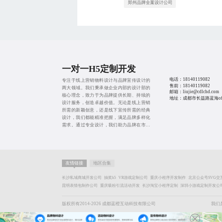
郑州品牌全案设计公司
一对一H5定制开发
电话：
18140119082
专注于线上营销物料设计与品牌宣传设计的
售前：
18140119082
两大领域。我们秉承做企业内部的设计部的
邮箱：liujie@cdlchd.com
核心理念，致力于为品牌提供长期、持续的
地址：成都市长益路蓝海offi
设计服务，创造卓越价值。无论是线上营销
所需的新颖创意，还是线下宣传所需的经典
设计，我们都能精准把握，满足品牌多样化
需求。通过专业设计，我们助力品牌在市场
中脱颖而出，实现商业目标。
友情链接
地区合集
长沙私域商城开发公司
抽奖h5
VR游戏定制公司
重庆小程序开发制作
北京公众号SVG交
昆明表情包制作公司
重庆吸粉引流活动开发
长沙淘宝小程序定制
深圳小游戏定制开发公
版权所有2014-2026 成都蓝橙互动科技有限公司
我们