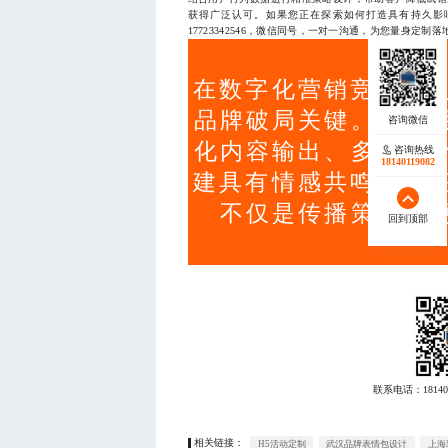
获得广泛认可。如果您正在探索如何打造具有持久影
17723342546，微信同号，一对一沟通，为您量身定制
在数字化营销竞争加剧
品牌破局关键。通过
化内容输出、多平台
咨询热线
18140119082
建具有情感共鸣与信任
不仅是传播策略，
回到顶部
联系电话：
18140
相关链接：
H5活动定制
武汉品牌表情包设计
上海