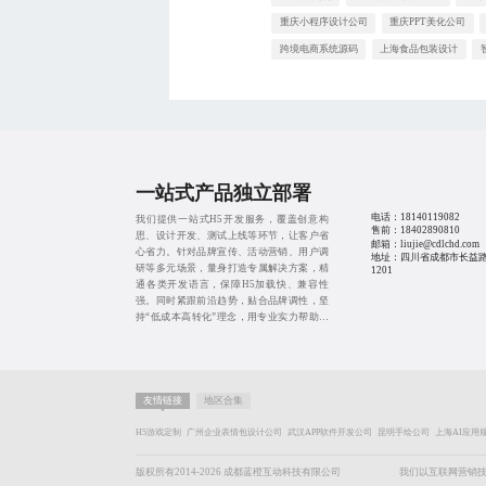
重庆小程序设计公司
重庆PPT美化公司
跨境电商系统源码
上海食品包装设计
一站式产品独立部署
电话：
18140119082
我们提供一站式H5开发服务，覆盖创意构
售前：
18402890810
思、设计开发、测试上线等环节，让客户省
邮箱：liujie@cdlchd.com
心省力。针对品牌宣传、活动营销、用户调
地址：四川省成都市长益路
研等多元场景，量身打造专属解决方案，精
1201
通各类开发语言，保障H5加载快、兼容性
强。同时紧跟前沿趋势，贴合品牌调性，坚
持“低成本高转化”理念，用专业实力帮助企
业解锁营销新玩法，实现用户增长与品牌升
级。
友情链接
地区合集
H5游戏定制
广州企业表情包设计公司
武汉APP软件开发公司
昆明手绘公司
上海AI应用
版权所有2014-2026 成都蓝橙互动科技有限公司
我们以互联网营销