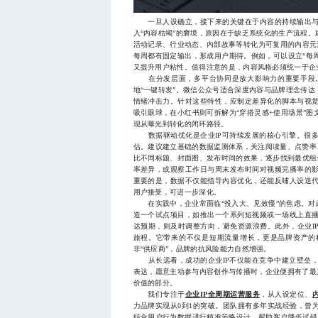
一旦人设确立，接下来的关键在于内容的持续输出与
入“内容枯竭”的窘境，原因在于缺乏系统化的生产流程
活动记录、行业动态、内部故事等转化为可复用的内容元素
每周都有固定输出，形成用户期待。例如，可以设立“每周
又提升用户粘性。值得注意的是，内容风格必须统一于企
在分发层面，多平台协同是放大影响力的重要手段。
地“一键转发”。微信公众号适合深度内容与品牌理念传
情绪冲击力。针对这些特性，应制定差异化的脚本与视觉
吸引眼球，在小红书则可拆解为“穿搭灵感+使用场景”
现从曝光到转化的闭环路径。
数据驱动优化是企业IP可持续发展的核心引擎。很多
估。建议建立基础的数据监测体系，关注阅读量、点赞率
比不同标题、封面图、发布时间的效果，逐步找到最优组合
率差异，或观察工作日与周末发布时间对视频完播率的
重要的是，数据不仅能指导内容优化，还能反哺人设迭
用户接受，可进一步深化。
在实践中，企业常面临“投入大、见效慢”的焦虑。对此
造一个试点项目，如推出一个系列短视频或一场线上直
达预期，则及时调整方向，避免资源浪费。此外，企业I
旅程。它带来的不仅是短期流量增长，更是品牌资产的
非“供应商”，品牌的抗风险能力自然增强。
从长远看，成功的企业IP不仅能在竞争中建立壁垒，
表达，愿意主动参与内容创作与传播时，企业便拥有了最真
价值的部分。
我们专注于
企业IP全周期运营服务
，从人设定位、
力品牌实现从0到1的突破。团队拥有多年实战经验，曾
结合用户行为数据进行精准策略设计，帮助客户降低试错