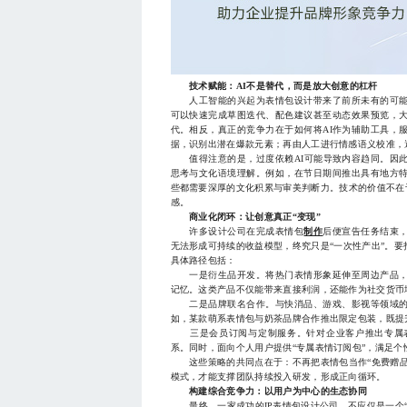
技术赋能：AI不是替代，而是放大创意的杠杆
人工智能的兴起为表情包设计带来了前所未有的可能性
可以快速完成草图迭代、配色建议甚至动态效果预览，
代。相反，真正的竞争力在于如何将AI作为辅助工具，
据，识别出潜在爆款元素；再由人工进行情感语义校准，
值得注意的是，过度依赖AI可能导致内容趋同。因此
思考与文化语境理解。例如，在节日期间推出具有地方
些都需要深厚的文化积累与审美判断力。技术的价值不在
感。
商业化闭环：让创意真正“变现”
许多设计公司在完成表情包
制作
后便宣告任务结束
无法形成可持续的收益模型，终究只是“一次性产出”。
具体路径包括：
一是衍生品开发。将热门表情形象延伸至周边产品，
记忆。这类产品不仅能带来直接利润，还能作为社交货币
二是品牌联名合作。与快消品、游戏、影视等领域的
如，某款萌系表情包与奶茶品牌合作推出限定包装，既提
三是会员订阅与定制服务。针对企业客户推出专属
系。同时，面向个人用户提供“专属表情订阅包”，满足个
这些策略的共同点在于：不再把表情包当作“免费赠品
模式，才能支撑团队持续投入研发，形成正向循环。
构建综合竞争力：以用户为中心的生态协同
最终，一家成功的IP表情包设计公司，不应仅是一个“