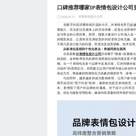
口碑推荐哪家IP表情包设计公司
IP表情包设计公司
2026-05-11
在数字内容消费持续升温的今天，IP表情包早已超越
要媒介。无论是社交媒体上的互动传播，还是企业营销
近与受众的心理距离。然而，随着大量设计公司涌入这
的视觉表达，让原本应充满创意的内容变得乏味无趣。
不再只是设计能力的问题，而是涉及创意策略、技术应用
从标准化流程到个性化表达：突破同质化困局
当前多数
IP表情包设计公司
仍依赖于“模板+批量输
的流程。这种效率优先的路径虽然能在短期内满足客户
糊。当一个表情包在多个品牌中反复出现，它的传播价值
式创作”的思维定式，转而建立以用户洞察为核心的创作
表达方式，将抽象的情绪转化为具象的视觉符号，使每一
与此同时，越来越多的成功案例表明，让用户参与创
牌开始尝试“用户共创”机制，邀请粉丝提交表情创意，
本，更增强了用户对品牌的归属感。对于设计公司而言
选、优化与版权管理机制，确保内容质量的同时保护知识