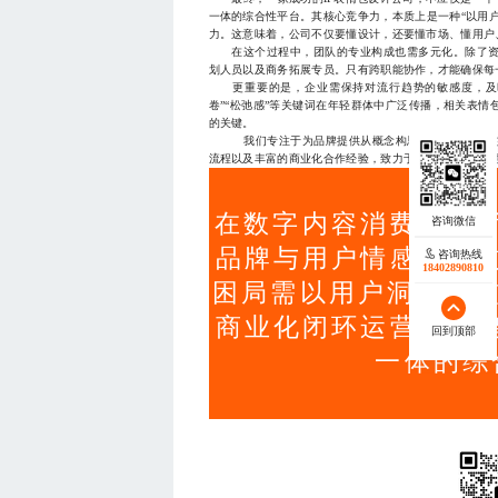
一体的综合性平台。其核心竞争力，本质上是一种“以用
力。这意味着，公司不仅要懂设计，还要懂市场、懂用户
在这个过程中，团队的专业构成也需多元化。除了资
划人员以及商务拓展专员。只有跨职能协作，才能确保每
更重要的是，企业需保持对流行趋势的敏感度，及时
卷”“松弛感”等关键词在年轻群体中广泛传播，相关表
的关键。
我们专注于为品牌提供从概念构思到全链路落地的IP
流程以及丰富的商业化合作经验，致力于打造兼具情感温度与商
在数字内容消费升温背
品牌与用户情感连接
咨询热线
18402890810
困局需以用户洞察为核
商业化闭环运营，构
回到顶部
一体的综