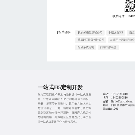
联系电话：
18402
相关链接：
长沙AI模型调试公司
非遗文化H5
南京
重庆PPT排版设计公司
杭州用户营销活动公
报修系统定制
门店报修系统
一站式H5定制开发
电话：
18402890810
作为互联网技术开发与物料设计一站式服务
售前：
18402890810
商，业务涵盖网站/APP/小程序开发及海报、
邮箱：liujie@cdlchd.com
画册、折页等物料设计。我们兼具技术实力
地址：四川省成都市武侯
与设计创意，一对一精准对接需求，从方案
海office1201
策划到落地交付全程跟进，兼顾产品稳定性
与物料质感，高效响应且支持迭代，助力企
业一站式搞定数字化与宣传需求。