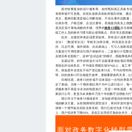
面对纷繁复杂的设计服务商，如何甄别真正具备专业
资质审核不可忽视。应优先选择具有政府项目经验、通过
其次，案例匹配度是核心判断依据。不应仅看作品数量
社保办理、户籍迁移、企业注册等。若能提供真实上线
是决定设计落地成败的关键。优秀的
政务UI团队
应当能
线工作人员的操作习惯与群众使用痛点，而非凭主观想象
此外，合规性审查必须贯穿始终。所有设计成果需经
全法》《数据安全法》等相关法律法规。特别是在涉及
控、日志可溯、操作留痕。在此基础上，可引入创新筛
方案进行可用性测试与用户体验评分；二是推行小范围试
反馈后再全面推广。这种“边试边改”的模式，既能降低
实践证明，科学的筛选方法不仅能显著缩短项目周期
系统化评估体系后，平均项目周期压缩30%以上，返工
升。例如某市在优化不动产登记政务UI后，平均办理时间从
明，好的政务UI不仅能提升效率，更能重塑政民关系，
归根结底，政务UI的价值不仅体现在一次性的界面升
定了基础。当每一个模块都以用户为中心进行设计，每
府服务便不再是冷冰冰的制度执行，而是一种有温度、有
家设计公司，更是为未来数年乃至十年的数字治理能力打
我们专注于政务UI领域多年，深知政府项目的特殊性
地的解决方案。从前期调研到原型设计，再到开发对接
保每一个细节贴合实际业务流程。我们已成功为多个区县
上，用户投诉率下降60%。若您正在寻找可靠的合作方，欢迎随
面对政务数字化转型