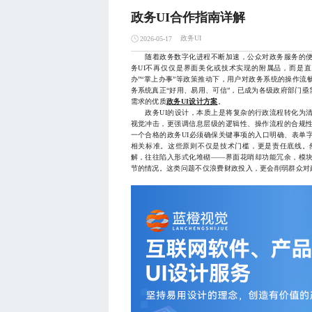
政务UI合作指南详解
政务UI
2026-05-17
随着政务数字化进程不断加速，公众对政务服务的便
务UI不再仅仅是界面美化或技术实现的附属品，而是
办”“掌上办事”等政策推动下，用户对政务系统的操作
务系统真正“好用、易用、可信”，已成为各级政府部门
需求的优质
政务UI设计方案
。
政务UI的设计，本质上是将复杂的行政流程转化为清
视觉冲击，更强调信息层级的逻辑性、操作流程的合规
一个合格的政务UI必须确保关键事项的入口明确、表单
相关标准。这些原则不仅是技术门槛，更是责任底线。
解，往往陷入形式化堆砌——界面花哨却功能冗余，模
节的情况。这类问题不仅浪费财政投入，更会削弱群众对