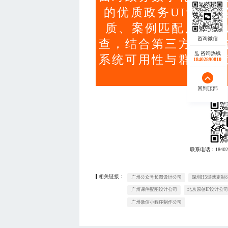
的优质政务UI设计
质、案例匹配度、用
查，结合第三方评测
咨询热线
系统可用性与群众满
18402890810
回到顶部
联系电话：
18402
相关链接：
广州公众号长图设计公司
深圳H5游戏定制
广州课件配图设计公司
北京原创IP设计公
广州微信小程序制作公司