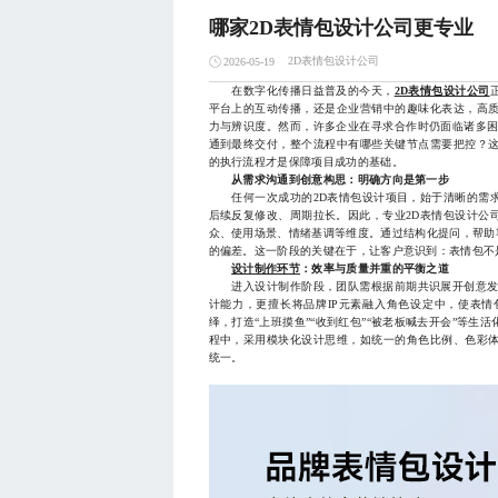
哪家2D表情包设计公司更专业
2D表情包设计公司
2026-05-19
在数字化传播日益普及的今天，
2D表情包设计公司
平台上的互动传播，还是企业营销中的趣味化表达，高
力与辨识度。然而，许多企业在寻求合作时仍面临诸多困
通到最终交付，整个流程中有哪些关键节点需要把控？
的执行流程才是保障项目成功的基础。
从需求沟通到创意构思：明确方向是第一步
任何一次成功的2D表情包设计项目，始于清晰的需求
后续反复修改、周期拉长。因此，专业2D表情包设计公
众、使用场景、情绪基调等维度。通过结构化提问，帮助
的偏差。这一阶段的关键在于，让客户意识到：表情包不
设计制作环节
：效率与质量并重的平衡之道
进入设计制作阶段，团队需根据前期共识展开创意发散
计能力，更擅长将品牌IP元素融入角色设定中，使表
绎，打造“上班摸鱼”“收到红包”“被老板喊去开会”等
程中，采用模块化设计思维，如统一的角色比例、色彩
统一。