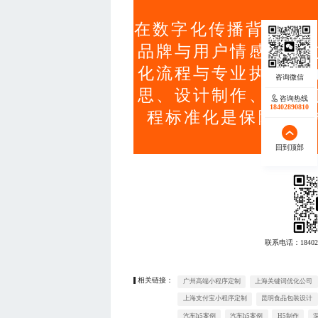
在数字化传播背景下，
品牌与用户情感连接
化流程与专业执行能
思、设计制作、跨部
咨询热线
18402890810
程标准化是保障项目
回到顶部
联系电话：
18402
相关链接：
广州高端小程序定制
上海关键词优化公司
上海支付宝小程序定制
昆明食品包装设计
汽车h5案例
汽车h5案例
H5制作