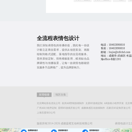
全流程表情包设计
电话：
18402890810
我们深知表情包的传播价值，因此每一份设
售前：
18402890810
计都立足商业需求，提供从创意策划、画面
邮箱：liujie@cdlchd.com
绘制到格式适配、落地指导的全流程服务。
地址：成都市-武侯区-长益
坚持原创定制，拒绝模板套用，精准贴合品
海office-B座1201
牌调性与传播场景，让每一款表情包都能切
实服务于品牌推广，提升品牌影响力。
友情链接
地区合集
北京网站排名优化公司
杭州AR营销游戏制作
太原H5游戏定制
AR游戏小程序开发
北京
广州AR小程序定制
昆明H5游戏开发公司
成都体感互动游戏制作
石家庄H5定制开发公司
上海百度SEO公司
版权所有2014-2026 成都蓝橙互动科技有限公司
表情包设计立