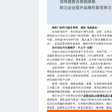
跨部门协同与版本管理：避免“信息孤岛”
在实际项目中，常出现设计师与文案、运营、法务之间
情包设计公司会引入跨部门协作机制，通过共享任务看
可循，所有版本均存档可查，极大减少了因沟通断层引
达），还会设置内部审核流程，确保符合平台规范与社会
交付优化与长期维护：不止于“交图”
许多企业误以为项目结束于文件交付，实则不然。一份
业服务商会在交付时提供多种格式（PNG透明背景、GI
的上传规则与尺寸建议。更有甚者，会为客户提供后续
内容生态。这种“交付即服务”的理念，正是区分普通外包
当前市场中，部分机构仍停留在“接单—出图—收钱”
牌实现长效传播的2D表情包设计公司，往往具备以下特
例积累，以及对用户心理的深刻洞察。企业在筛选时，
的完成度与客户口碑。
值得一提的是，随着短视频、直播、社群营销等新场
工沟通工具，到电商促销中的互动弹幕，再到品牌联名
家能够理解品牌战略、参与内容策划的2D表情包设计公司
我们专注于为各类企业提供
定制化的2D表情包设计
表情矩阵。团队成员均来自一线设计院校与头部互联网
化为生动有趣的情感符号。从初期沟通到后期迭代，我们
牌温度。如果您正在寻找一家真正懂设计、懂传播、懂流程的2