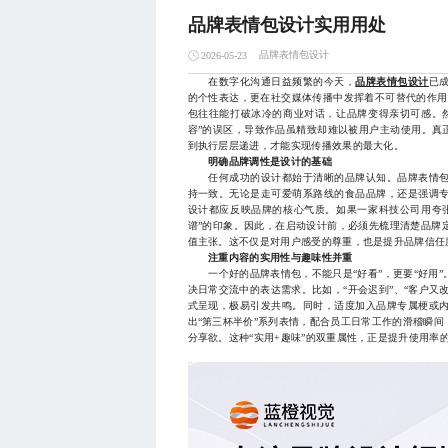
品牌表情包设计实用用处
品牌表情包设计
2026-05-23
在数字化沟通日益频繁的今天，
品牌表情包设计
已
的个性表达，更在社交媒体传播中发挥着不可替代的作用
包往往能打破冰冷的商业对话，让品牌变得亲切可感。
容”的误区，导致作品虽精致却难以被用户主动使用。真
到执行层层递进，才能实现传播效果的最大化。
明确品牌调性是设计的基础
任何成功的设计都始于清晰的品牌认知。品牌表情包
持一致。无论是走可爱萌系路线的食品品牌，还是强调
设计都应反映品牌的核心气质。如果一家科技公司用夸
谱”的印象。因此，在启动设计前，必须先梳理清楚品牌
值主张。这不仅是对用户感受的尊重，也是提升品牌信任
注重内容的实用性与趣味性并重
一个好的品牌表情包，不能只是“好看”，更要“好用”
决日常交流中的表达需求。比如，“开会迟到”、“客户又
式呈现，极易引发共鸣。同时，适度加入品牌专属梗或
出“第三杯半价”系列表情，配合员工日常工作的滑稽瞬
分享欲。这种“实用+趣味”的双重属性，正是提升使用率