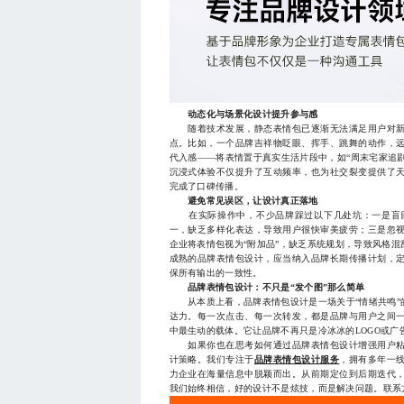
动态化与场景化设计提升参与感
随着技术发展，静态表情包已逐渐无法满足用户对新
点。比如，一个品牌吉祥物眨眼、挥手、跳舞的动作，
代入感——将表情置于真实生活片段中，如“周末宅家追剧
沉浸式体验不仅提升了互动频率，也为社交裂变提供了
完成了口碑传播。
避免常见误区，让设计真正落地
在实际操作中，不少品牌踩过以下几处坑：一是盲目
一，缺乏多样化表达，导致用户很快审美疲劳；三是忽
企业将表情包视为“附加品”，缺乏系统规划，导致风格
成熟的品牌表情包设计，应当纳入品牌长期传播计划，
保所有输出的一致性。
品牌表情包设计：不只是“发个图”那么简单
从本质上看，品牌表情包设计是一场关于“情绪共鸣”
达力。每一次点击、每一次转发，都是品牌与用户之间
中最生动的载体。它让品牌不再只是冷冰冰的LOGO或
如果你也在思考如何通过品牌表情包设计增强用户粘
计策略。我们专注于
品牌表情包设计服务
，拥有多年一
力企业在海量信息中脱颖而出。从前期定位到后期迭代
我们始终相信，好的设计不是炫技，而是解决问题。联系方式18