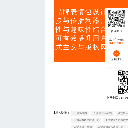
品牌表情包设计不仅
接与传播利器。通过
性与趣味性结合、采
可有效提升用户使用
咨询热线
18402890810
式主义与版权风险，
回到顶部
联系电话：
18402
相关链接：
H5游戏制作
长沙H5活动定制
信息展示
苏州电商网站设计公司
上海微信长图设计
西安UI设计公司
西安营销海报设计公司