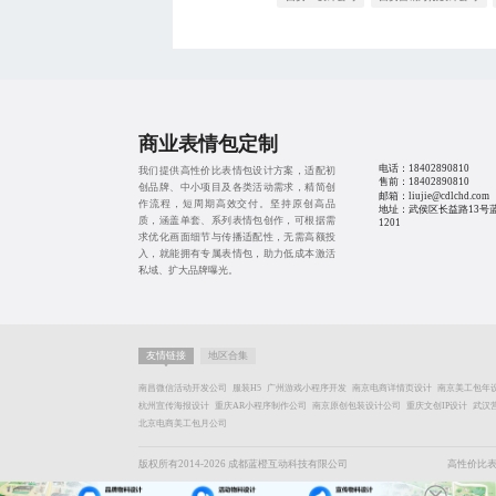
商业表情包定制
电话：
18402890810
我们提供高性价比表情包设计方案，适配初
售前：
18402890810
创品牌、中小项目及各类活动需求，精简创
邮箱：liujie@cdlchd.com
作流程，短周期高效交付。坚持原创高品
地址：武侯区长益路13号
质，涵盖单套、系列表情包创作，可根据需
1201
求优化画面细节与传播适配性，无需高额投
入，就能拥有专属表情包，助力低成本激活
私域、扩大品牌曝光。
友情链接
地区合集
南昌微信活动开发公司
服装H5
广州游戏小程序开发
南京电商详情页设计
南京美工包年
杭州宣传海报设计
重庆AR小程序制作公司
南京原创包装设计公司
重庆文创IP设计
武汉
北京电商美工包月公司
版权所有2014-2026 成都蓝橙互动科技有限公司
高性价比