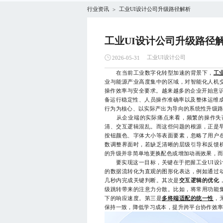
行业资讯
工业UI设计公司升级路径解析
>
工业UI设计公司升级路径
工业UI设计公司
2026-05-31
在当前工业数字化转型加速的背景下，
工
业与能源产业高度集中的区域，对智能化人机
操作效率与安全要求。越来越多的企业开始意识
备运行稳定性、人员操作准确率以及整体运维成
行为为核心、以实际产出为导向的系统性升级
从企业端的实际痛点来看，频繁的操作失误
清、交互逻辑混乱。而这些问题的根源，正是早
按钮颜色、字体大小等表面要素，忽略了用户
数调整界面时，若缺乏清晰的层级引导和反馈
的升级并非简单地更换配色或增加动画效果，
要实现这一目标，关键在于把握工业UI设计
的数据流转化为直观的图形化表达，例如通过
几秒内完成关键判断。其次是
交互逻辑的优化
级跳转带来的注意力分散。比如，将常用功能
下的响应速度。第三是
多终端适配的统一性
，
保持一致，降低学习成本，提升跨平台协作效