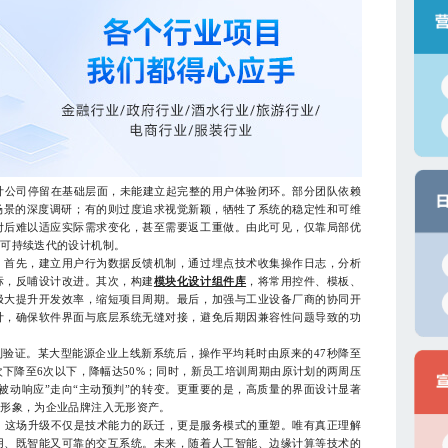
公司停留在基础层面，未能建立起完整的用户体验闭环。部分团队依赖
场景的深度调研；有的则过度追求视觉新颖，牺牲了系统的稳定性和可维
付后难以适应实际需求变化，甚至需要返工重做。由此可见，仅靠局部优
套可持续迭代的设计机制。
首先，建立用户行为数据反馈机制，通过埋点技术收集操作日志，分析
标，反哺设计改进。其次，构建
模块化设计组件库
，将常用控件、模板、
极大提升开发效率，缩短项目周期。最后，加强与工业设备厂商的协同开
计，确保软件界面与底层系统无缝对接，避免后期因兼容性问题导致的功
证。某大型能源企业上线新系统后，操作平均耗时由原来的47秒降至
2次下降至6次以下，降幅达50%；同时，新员工培训周期由原计划的两周压
被动响应”走向“主动预判”的转变。更重要的是，高质量的界面设计显著
业形象，为企业品牌注入无形资产。
这场升级不仅是技术能力的跃迁，更是服务模式的重塑。唯有真正理解
用、既智能又可靠的交互系统。未来，随着人工智能、边缘计算等技术的