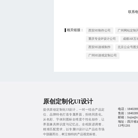
联系
相关链接：
西安H5制作公司
广州网站定制
重庆专业IP设计公司
成都AR互
西安H5游戏制作
北京公众号图
广州H5游戏定制公司
原创定制化UI设计
电话：
1840289
提供原创定制化UI设计，一对一结合产品定
售前：
1840289
位、品牌特色打造专属界面，拒绝同质化。
邮箱：liujie@cd
从色彩、字体到图标全维度个性化创作，让
地址：四川省
界面兼具辨识度与记忆点。全程跟进调整，
13号1201
精准匹配需求，以专属UI设计让产品在市场
中脱颖而出，树立独特的产品视觉标签。