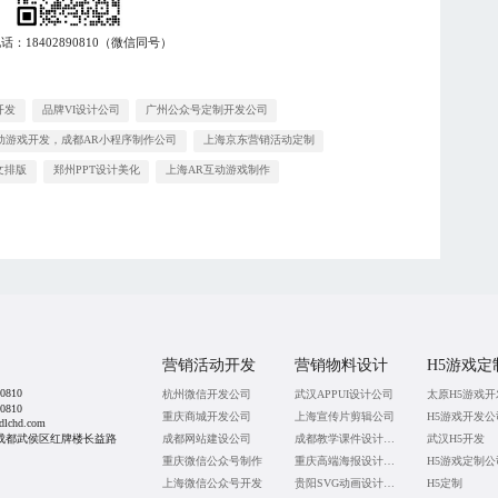
电话：
18402890810
（微信同号）
开发
品牌VI设计公司
广州公众号定制开发公司
动游戏开发，成都AR小程序制作公司
上海京东营销活动定制
文排版
郑州PPT设计美化
上海AR互动游戏制作
营销活动开发
营销物料设计
H5游戏定
0810
杭州微信开发公司
武汉APPUI设计公司
太原H5游戏开
0810
重庆商城开发公司
上海宣传片剪辑公司
H5游戏开发公
lchd.com
成都武侯区红牌楼长益路
成都网站建设公司
成都教学课件设计公司
武汉H5开发
重庆微信公众号制作
重庆高端海报设计公司
H5游戏定制公
上海微信公众号开发
贵阳SVG动画设计公司
H5定制