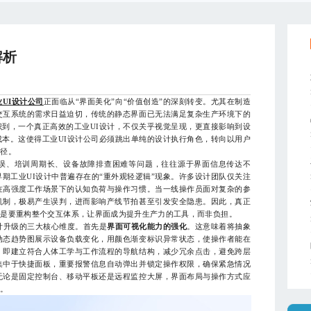
解析
业UI设计公司
正面临从“界面美化”向“价值创造”的深刻转变。尤其在制造
交互系统的需求日益迫切，传统的静态界面已无法满足复杂生产环境下的
到，一个真正高效的工业UI设计，不仅关乎视觉呈现，更直接影响到设
本。这使得工业UI设计公司必须跳出单纯的设计执行角色，转向以用户
路径。
、培训周期长、设备故障排查困难等问题，往往源于界面信息传达不
期工业UI设计中普遍存在的“重外观轻逻辑”现象。许多设计团队仅关注
在高强度工作场景下的认知负荷与操作习惯。当一线操作员面对复杂的参
机制，极易产生误判，进而影响产线节拍甚至引发安全隐患。因此，真正
而是要重构整个交互体系，让界面成为提升生产力的工具，而非负担。
升级的三大核心维度。首先是
界面可视化能力的强化
。这意味着将抽象
动态趋势图展示设备负载变化，用颜色渐变标识异常状态，使操作者能在
，即建立符合人体工学与工作流程的导航结构，减少冗余点击，避免跨层
集中于快捷面板，重要报警信息自动弹出并锁定操作权限，确保紧急情况
无论是固定控制台、移动平板还是远程监控大屏，界面布局与操作方式应
率。