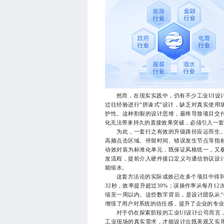
然而，在现实实践中，仍有不少工业UI设计
过往经验进行“拼凑式”设计，缺乏对真实使用
护性。这种割裂的设计思维，最终导致项目交
化无法带来持久的直接效果突破，必须引入一
为此，一套行之有效的升级路径应运而生。
高频点击区域、停留时间、错误发生节点等指
动效封装为标准化单元，既保证风格统一，又
发流程，提前介入硬件接口定义与通信协议设
能缩水。
这套方法论的实际成效已在多个项目中得到验
32秒，效率提升超过30%；误操作率从每月1
缩至一周以内。这些数字背后，是设计团队从“
增强了用户对系统的信任感，提升了企业的专
对于仍在探索阶段的工业UI设计公司而言，
工业现场的真实需求，才能设计出既美观又实