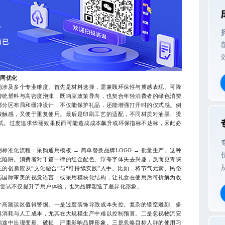
协同优化
涉及多个专业维度。首先是材料选择，需兼顾环保性与质感表现。可降
传统塑料与高密度泡沫，既响应政策导向，也契合年轻消费者的绿色消费
部分区布局和缓冲设计，不仅能保护礼品，还能增强打开时的仪式感。例
致触感，又便于重复使用。最后是印刷工艺的适配，不同材质对油墨、烫
试。过度追求华丽效果反而可能造成成本飙升或环保指标不达标，因此必
化流程：采购通用模板 → 简单替换品牌LOGO → 批量生产。这种
化陷阱。消费者对千篇一律的红金配色、浮夸字体失去兴趣，反而更青睐
的创新应从“文化融合”与“可持续实践”入手。比如，将节气元素、民俗
与国际审美的视觉语言；或采用模块化结构，让礼盒在使用后可拆解为收
些尝试不仅提升了用户体验，也为品牌塑造了差异化形象。
果
高频误区值得警惕。一是过度装饰导致成本失控。复杂的镂空雕刻、多
料消耗与人工成本，尤其在大规模生产中难以控制预算。二是忽视物流安
输途中出现变形、破损，严重影响品牌形象。三是忽略目标人群的使用习