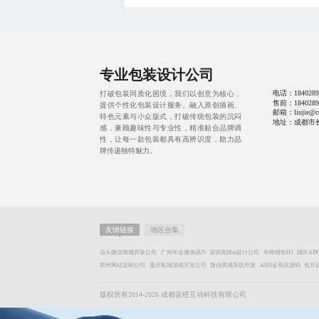
专业包装设计公司
电话：
1840289
打破包装同质化困境，我们以创意为核心，
售前：
1840289
提供个性化包装设计服务。融入原创插画、
邮箱：liujie@cd
特色元素与小众版式，打破传统包装的沉闷
地址：成都市长益路
感，兼顾趣味性与专业性，精准贴合品牌调
性，让每一款包装都具有高辨识度，助力品
牌传递独特魅力。
友情链接
地区合集
汕头微信商城开发公司
广州年会邀请函J5
深圳高级ui设计公司
年终报告H5
园区AP
郑州网站定制公司
重庆私域游戏开发公司
微信商城系统开发
AI问诊系统源码
包月
版权所有2014-2026 成都蓝橙互动科技有限公司