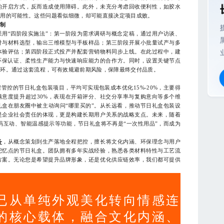
的开启方式，反而造成使用障碍。此外，未充分考虑回收便利性，如胶水
利用的可能性。这些问题看似细微，却可能直接决定项目成败。
机制
“四阶段实施法”：第一阶段为需求调研与概念定稿，通过用户访谈、
计与材料选型，输出三维模型与手板样品；第三阶段开展小批量试产与多
体验评估；第四阶段正式投产并配套营销物料同步上线。在此过程中，建
环保认证、柔性生产能力与快速响应能力的合作方。同时，设置关键节点
闭环。通过这套流程，可有效规避前期风险，保障最终交付品质。
的节日礼盒包装项目，平均可实现包装成本优化15%-20%，主要得
意度提升超过30%，表现在开箱评分、社交分享率与复购意向等多个维
盒在朋友圈中被主动询问“哪里买的”。从长远看，推动节日礼盒包装设
是企业社会责任的体现，更是构建长期用户关系的战略支点。未来，随着
码互动、智能温感提示等功能，节日礼盒将不再是“一次性用品”，而成为
务
，从概念策划到生产落地全程把控，擅长将文化内涵、环保理念与用户
记忆点的节日礼盒。团队拥有多年实战经验，熟悉各类材料特性与工艺流
方案。无论您是希望提升品牌形象，还是优化供应链效率，我们都可提供
已从单纯外观美化转向情感连
的核心载体，融合文化内涵、