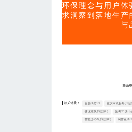
环保理念与用户体
求洞察到落地生产
与
联系
相关链接：
盲盒抽奖H5
重庆同城服务小程
变现游戏系统源码
昆明3D设计
智能进销存系统源码
制作互动H