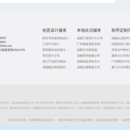
创意设计服务
本地生活服务
程序定制
0810
西安手绘表情包设计
成都工资贷中介公司
成都企业软件
0810
工业PPT设计
广州报修系统定制
沈阳休闲小游
lchd.com
蓝海office1201
贵阳微信动态推文制作
成都日式风装修
深圳APP制作
单页设计公司
成都室内装修公司
威海AIoT开
海口产品宣传册设计公司
成都低息贷款中介
成都微信海报制作公司
成都全屋整装公司
厦门SCRM系
P开发公司
三亚绘本插画设计公司
医疗平台软件开发
重庆软件界面设计公司
成都系统源码搭建
西安宣传画册设计公司
合
设计公司
陇南微信H5页面设计
成都微信交互推文设计
商城APP制作公司
上海产品包装设计公司
宁波短视频平台开发
广州
细节决定口碑，深耕精细化包装设计。色彩字体材质工艺精益求精，原创定制贴合需求，以细