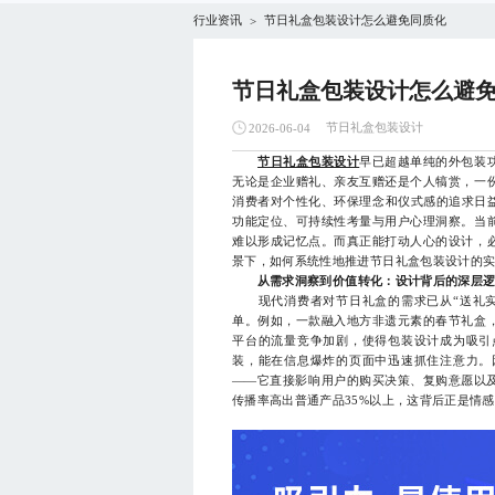
行业资讯
节日礼盒包装设计怎么避免同质化
>
节日礼盒包装设计怎么避
节日礼盒包装设计
2026-06-04
节日礼盒包装设计
早已超越单纯的外包装
无论是企业赠礼、亲友互赠还是个人犒赏，一
消费者对个性化、环保理念和仪式感的追求日益
功能定位、可持续性考量与用户心理洞察。当
难以形成记忆点。而真正能打动人心的设计，
景下，如何系统性地推进节日礼盒包装设计的
从需求洞察到价值转化：设计背后的深层
现代消费者对节日礼盒的需求已从“送礼实用
单。例如，一款融入地方非遗元素的春节礼盒
平台的流量竞争加剧，使得包装设计成为吸引
装，能在信息爆炸的页面中迅速抓住注意力。
——它直接影响用户的购买决策、复购意愿以
传播率高出普通产品35%以上，这背后正是情