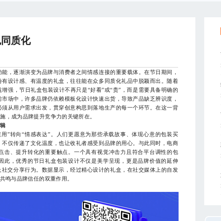
免同质化
功能，逐渐演变为品牌与消费者之间情感连接的重要载体。在节日期间，
份有设计感、有温度的礼盒，往往能在众多同质化礼品中脱颖而出。随着
增强，节日礼盒包装设计不再只是“好看”或“贵”，而是需要具备明确的
前市场中，许多品牌仍依赖模板化设计快速出货，导致产品缺乏辨识度，
必须从用户需求出发，贯穿创意构思到落地生产的每一个环节。在这一背
实施，成为品牌提升竞争力的关键所在。
逻辑
”转向“情感表达”。人们更愿意为那些承载故事、体现心意的包装买
，不仅传递了文化温度，也让收礼者感受到品牌的用心。与此同时，电商
点击、提升转化的重要触点。一个具有视觉冲击力且符合平台调性的包
因此，优秀的节日礼盒包装设计不仅是美学呈现，更是品牌价值的延伸
及社交分享行为。数据显示，经过精心设计的礼盒，在社交媒体上的自发
感共鸣与品牌信任的双重作用。