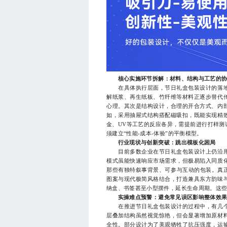
核心实施环节拆解：材料、结构与工艺的
在具体执行层面，节日礼盒包装设计的落地
解纸浆、再生纸板、竹纤维等材料正逐步替代
心理。其次是结构设计，合理的开合方式、内
如，采用抽屉式结构搭配磁吸扣，既能实现精
金、UV等工艺的反应各异，需提前进行打样测
须建立“性能-成本-体验”的平衡模型。
行业现状与创新突破：跳出模板化困局
目前多数企业在节日礼盒包装设计上仍沿用标准
模式虽能快速响应市场需求，但极易陷入同质
那些有独特叙事背景、可参与互动的包装。真正
图案与现代极简风格结合，打造兼具东方韵味
纳盒、书签甚至小型摆件，延长生命周期。这
实操难点预警：避免常见误区影响整体效
在推进节日礼盒包装设计的过程中，有几个
层叠加结构虽然视觉惊艳，但会显著增加原材
全性。部分设计为了美观牺牲了抗压强度，运