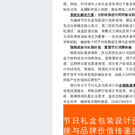
惯。例如，针对老年人的礼盒若采用过于复杂
粘合过强、金属配件混入纸材，都会降低二次
系统化解决方案
：分阶段推进与闭环验证
为确保节日礼盒包装设计高效落地，建议采用
竞品分析确定核心卖点；第二阶段完成初版设
轮测试，涵盖跌落试验、堆叠压力测试及用户
立供应商筛选标准尤为重要——优先选择具备
评审机制，确保每个环节均有数据支撑与反馈
预期成效与长期价值：重塑节日消费体验
根据实际案例测算，经过系统化设计与流程管控
益于材料优化与结构简化。更重要的是，用户满
度。品牌辨识度也显著增强，部分客户反馈其礼
计向绿色化、智能化、情感化方向发展，不仅
数字技术与实体包装的融合加深，如嵌入AR扫
持续产生价值的品牌资产。
我们专注于节日礼盒包装设计的
全链路服
体验深度融合，帮助品牌打造真正有温度、有
程，能够精准匹配企业需求，提供定制化解决
专业支持，确保项目顺利推进。18402890810
节日礼盒包装设计
接与品牌价值传递