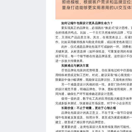
如何让端午包装设计更具品牌生命力？
要实现真正的品牌化，必须跳出“换皮式”设计思维。
合的情感共鸣点。比如，一个主打天然食材的品牌，可以
艺，又强化产品品质主张。其次，在视觉表达上，应避
作。比如采用极简线条勾勒龙舟轮廓，或以渐变色表现江
此外，仪式感是品牌化包装不可或缺的一环。消费者愿
关键来源。从材质选择（如环保纸盒、可重复使用的布
或手写信，每一个细节都在传递品牌温度。这些设计不
进一步放大传播效果。
实操难点与解决方案
尽管品牌化包装的优势明显，但在落地过程中仍面临
用特殊材质或定制工艺时。对此，建议采取“核心视觉统
限量款中做小幅调整，既能保证品牌识别，又能有效控制
另一个难题是设计风格的统一性。多部门协作时容易
的设计规范手册，明确品牌色、字体、图标使用规则，
同沟通，确保生产环节能准确还原设计意图。
值得一提的是，数字化工具的应用也能大幅提升效率。
完成多版本测试，快速验证市场反馈。对于中小企业而言
长期价值：不止于销量，更在于心智占领
品牌化包装设计的真正意义，不在于某一场节日促销
端午包装被反复提及、拍照分享、甚至成为家庭收藏的
建立，便形成了难以替代的品牌壁垒。
更重要的是，这类包装设计具有持续复用的可能性。
成跨节日的品牌叙事矩阵。久而久之，消费者会习惯性地