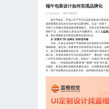
端午包装设计如何实现品牌化
端午包装设计
2026-06-05
端午节临近，市场上关于节日礼品的包装设计需求迅速升
是更看重其背后的文化内涵与品牌调性。在这一背景下
与用户之间建立情感连接的重要媒介。尤其在竞争激烈
同的产品，往往能在众多竞品中脱颖而出。这正是
品牌
度，更在潜移默化中塑造品牌的长期记忆点。
从“应景式”到“品牌化”的转型关键
当前，许多企业在端午节期间推出的包装设计仍停留在
堆砌画面，缺乏统一的视觉语言和深层的文化表达。这
力。真正具备战略眼光的企业，已经开始将端午包装设
销工具，而是将其视为可沉淀的品牌资产。通过统一的
一次节日呈现中强化用户心智，实现从“一次购买”到“长期
例如，一些成熟品牌会围绕“家”“团圆”“传承”等主
日限定，更是品牌价值观的具象化表达。当消费者反复
升，用户对品牌的认知也更加立体。这种系统性的设计策