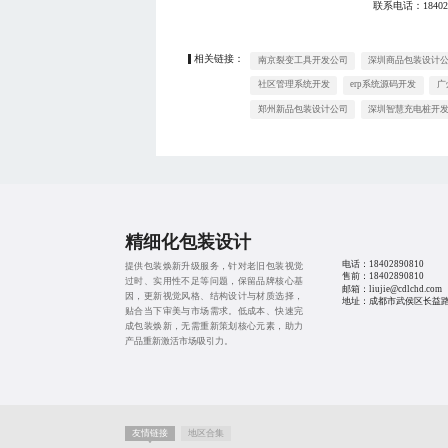
联系电话：
18402
相关链接：
南京裂变工具开发公司
深圳商品包装设计
社区管理系统开发
erp系统源码开发
广
郑州新品包装设计公司
深圳智慧充电桩开
精细化包装设计
电话：
18402890810
提供包装焕新升级服务，针对老旧包装视觉
售前：
18402890810
过时、实用性不足等问题，保留品牌核心基
邮箱：liujie@cdlchd.com
因，更新视觉风格、结构设计与材质选择，
地址：成都市武侯区长益路1
贴合当下审美与市场需求。低成本、快速完
成包装焕新，无需重新策划核心元素，助力
产品重新激活市场吸引力。
友情链接
地区合集