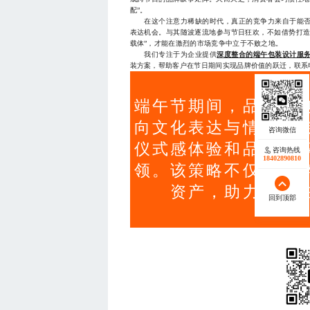
配”。
在这个注意力稀缺的时代，真正的竞争力来自于能否
表达机会。与其随波逐流地参与节日狂欢，不如借势打造
载体”，才能在激烈的市场竞争中立于不败之地。
我们专注于为企业提供
深度整合的端午包装设计服
装方案，帮助客户在节日期间实现品牌价值的跃迁，联系电话18
端午节期间，品牌化
向文化表达与情感连
仪式感体验和品牌故
咨询热线
18402890810
领。该策略不仅提升
资产，助力企业
回到顶部