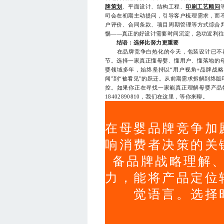
牌策划
、平面设计、结构工程、
印刷工艺顾问
司会在初期主动提问，引导客户梳理需求，而不
户评价、合同条款、项目周期管理等方式综合判
惕——真正的好设计需要时间沉淀，急功近利
结语：选择比努力更重要
在品牌竞争白热化的今天，包装设计已不再
节。选择一家真正懂母婴、懂用户、懂落地的
婴领域多年，始终坚持以“用户视角+品牌战略
闻”到“被看见”的跃迁。从前期需求拆解到终
控。如果你正在寻找一家能真正理解母婴产品
18402890810，我们在这里，等你来聊。
在母婴品牌竞争加
响消费者决策的关
备品牌战略理解
力，能将产品定位
觉语言。选择