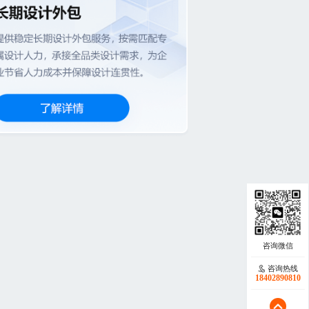
咨询热线
18402890810