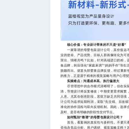
核心价值：专业设计带来的不只是“好看”
一家靠谱的母婴包装设计公司，其价值远不
业的使命、产品优势、目标人群画像转化为可
突出、情绪共鸣？比如，针对高端进口奶粉，设
食品牌，则应强化“家庭厨房”“妈妈手作”等
脱颖而出。据某头部婴童品牌反馈，经过重新包
的推力，正是源于精准的视觉策略与用户心理
实操难点：沟通成本高、执行偏差大
尽管理想中的合作模式清晰明了，但在实际
清，导致设计师反复修改；中期变更需求频繁
人意。尤其在创意阶段，若双方缺乏共同语境，
计公司为追求短期利润，采取“先交稿、后改稿
准化的协作流程与双向反馈机制。因此，选择
及时、是否有明确的阶段性交付节点。
如何甄别“靠谱”的母婴包装设计公司？
首先，看案例的真实性与多样性。不要只看“
否包含竞品分析、用户调研、视觉策略文档？