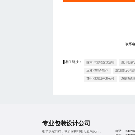
联系
相关链接：
陇南H5营销游戏定制
温州现成
玉林H5课件制作
游戏陪玩小程
苏州H5游戏开发公司
系统页面
专业包装设计公司
电话：
1840289
细节决定口碑，我们深耕精细化包装设计，