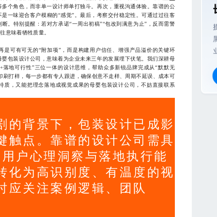
等多个角色，而非单一设计师单打独斗。再次，重视沟通体验。靠谱的公
是一味迎合客户模糊的“感觉”。最后，考察交付稳定性。可通过过往客
断。特别提醒：若对方承诺“一周出初稿”“包改到满意为止”，反而需警
往往意味着牺牲质量。
是可有可无的“附加项”，而是构建用户信任、增强产品溢价的关键环
母婴包装设计公司，意味着为企业未来三年的发展埋下伏笔。我们深耕母
+落地可行性”三位一体的设计思维，帮助众多新锐品牌完成从“默默无
版印刷打样，每一步都有专人跟进，确保创意不走样、周期不延误、成本可
特质，又能把理念落地成视觉成果的母婴包装设计公司，不妨直接联系
剧的背景下，包装设计已成影
键触点。靠谱的设计公司需具
、用户心理洞察与落地执行能
转化为高识别度、有温度的视
时应关注案例逻辑、团队