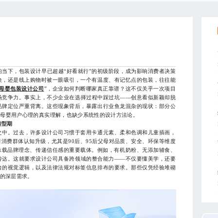
下，包装设计早已超越“好看就行”的初级阶段，成为影响消费者决策
决，还是线上购物时被一眼吸引，一个有温度、有记忆点的包装，往往能
母婴包装设计公司
”，企业如何判断哪家真正靠谱？这不仅关乎一次项目
场竞争力。事实上，不少企业在选择过程中踩过坑——创意看似新颖却脱
品牌定位严重背离。这些现象背后，暴露出行业鱼龙混杂的现状：部分公
对母婴用户心理的真实理解，也缺少系统性的设计方法论。
转型期
中。过去，许多设计公司习惯于套用卡通元素、柔和色调和儿童插画，
着消费群体认知升级，尤其是90后、95后父母对品质、安全、环保等维度
承载品牌理念、传递信任感的重要载体。例如，有机奶粉、无添加辅食、
传达。这就要求设计公司具备跨领域的整合能力——不仅要懂美学，还要
台的视觉逻辑，以及法律法规对标签信息排布的要求。那些仅凭经验堆砌
牌的深层需求。