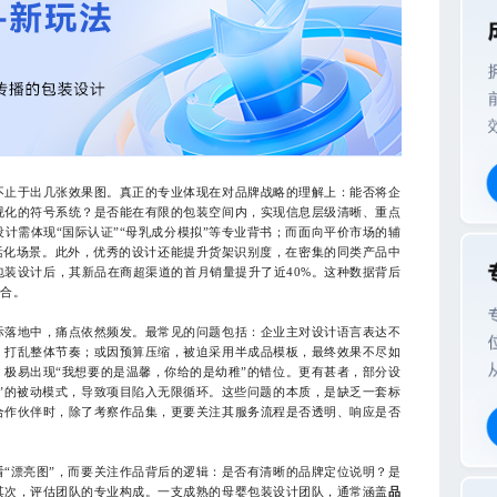
止于出几张效果图。真正的专业体现在对品牌战略的理解上：能否将企
视化的符号系统？是否能在有限的包装空间内，实现信息层级清晰、重点
计需体现“国际认证”“母乳成分模拟”等专业背书；而面向平价市场的辅
生活化场景。此外，优秀的设计还能提升货架识别度，在密集的同类产品中
装设计后，其新品在商超渠道的首月销量提升了近40%。这种数据背后
契合。
落地中，痛点依然频发。最常见的问题包括：企业主对设计语言表达不
，打乱整体节奏；或因预算压缩，被迫采用半成品模板，最终效果不尽如
极易出现“我想要的是温馨，你给的是幼稚”的错位。更有甚者，部分设
”的被动模式，导致项目陷入无限循环。这些问题的本质，是缺乏一套标
合作伙伴时，除了考察作品集，更要关注其服务流程是否透明、响应是否
漂亮图”，而要关注作品背后的逻辑：是否有清晰的品牌定位说明？是
其次，评估团队的专业构成。一支成熟的母婴包装设计团队，通常涵盖
品