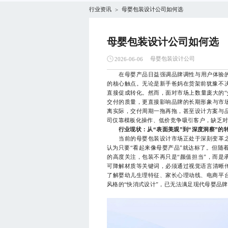
行业资讯
母婴包装设计公司如何选
>
母婴包装设计公司如何选
母婴包装设计公司
2026-06-06
在母婴产品日益强调品牌调性与用户体验的当
的核心触点。无论是新手爸妈在货架前犹豫不
直接促成转化。然而，面对市场上数量庞大的“
交付的质量，更直接影响品牌的长期形象与市
离实际，交付周期一拖再拖，甚至设计方案与
司仅靠模板化操作、低价竞争吸引客户，缺乏
行业现状：从“表面美观”到“深度洞察”的
当前的母婴包装设计市场正处于深刻变革之
认为只要“看起来像母婴产品”就达标了。但随
的高度关注，包装不再只是“颜值担当”，而是
可降解材质等关键词，必须通过视觉语言清晰
了解婴幼儿生理特征、家长心理动线、电商平
风格的“快消式设计”，已无法满足现代母婴品