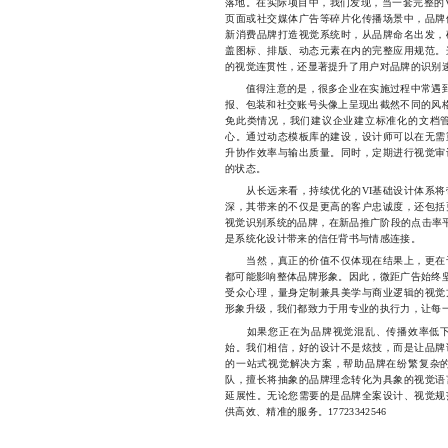
落地。在实际项目中，我们发现，当一套完整的V
页面或社交媒体广告等碎片化传播场景中，品牌
新消费品牌打造视觉系统时，从品牌命名出发，
盖图标、排版、动态元素在内的完整应用规范。
的视觉连贯性，还显著提升了用户对品牌的识别
值得注意的是，很多企业在实施过程中常遇到“
报、包装和社交账号头像上呈现出截然不同的风格
免此类情况，我们建议企业建立标准化的文档
心。通过动态模板库的建设，设计师可以在无需
升协作效率与输出质量。同时，定期进行视觉审
的状态。
从长远来看，持续优化的VI基础设计体系将
深，其带来的不仅是更高的客户忠诚度，还包括
视觉识别系统的品牌，在新品推广阶段的点击率平
是系统化设计带来的信任背书与情感连接。
当然，真正的价值不仅体现在结果上，更在于
都可能影响整体品牌形象。因此，微距广告始终坚
受众心理，量身定制兼具美学与商业逻辑的视觉
形象升级，我们都致力于用专业的执行力，让每
如果您正在为品牌视觉混乱、传播效率低下而
始。我们相信，好的设计不是炫技，而是让品牌
的一站式视觉解决方案，帮助品牌在纷繁复杂
队，擅长将抽象的品牌理念转化为具象的视觉语
延展性。无论您需要的是品牌全案设计、视觉规
供高效、精准的服务。17723342546