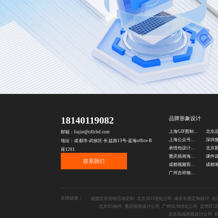
18140119082
品牌形象设计
上海GIF图制作公司
邮箱：liujie@cdlchd.com
上海公众号海报设计公司
地址：成都市-武侯区-长益路13号-蓝海office-B
表情包设计公司
座1201
重庆插画海报设计
课件
联系我们
成都视频剪辑公司
广州吉祥物设计公司
友情链接：
成都京东营销活动定制
北京SEO优化公司
南京长图定制设计
北
北京H5制作
重庆插画设计公司
广州SEM优化公司
昆明H5
北京高端画册设计公司