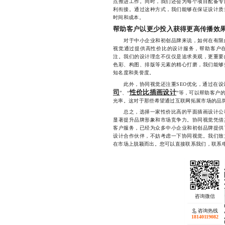
点推进工作。同时，我们还会为每个项目配备专
利衔接。通过这种方式，我们能够在保证设计质
时间和成本。
帮助客户以更少投入获得更高传播效
对于中小企业和初创品牌来说，如何在有限的
视觉通过提供高性价比的设计服务，帮助客户
注。我们的设计理念不仅仅是追求美观，更重要
色彩、构图、排版等元素的精心打磨，我们能够
知名度和美誉度。
此外，协同视觉还注重SEO优化，通过在设
司
性价比插画设计
”、“
”等，可以帮助客户
光率。这对于那些希望通过互联网拓展市场的品
总之，选择一家性价比高的平面插画设计公司
显著提升品牌形象和市场竞争力。协同视觉凭借
客户服务，已经为众多中小企业和初创品牌提供
设计合作伙伴，不妨考虑一下协同视觉。我们致
在市场上脱颖而出。您可以直接联系我们，联系电话：
咨询热线
18140119082