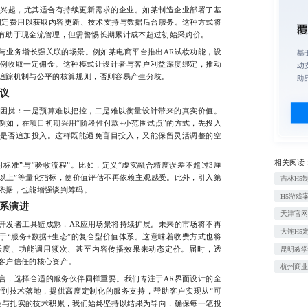
兴起，尤其适合有持续更新需求的企业。如某制造企业部署了基
固定费用以获取内容更新、技术支持与数据后台服务。这种方式将
有助于现金流管理，但需警惕长期累计成本超过初始采购价。
业务增长强关联的场景。例如某电商平台推出AR试妆功能，设
例收取一定佣金。这种模式让设计者与客户利益深度绑定，推动
追踪机制与公平的核算规则，否则容易产生分歧。
议
扰：一是预算难以把控，二是难以衡量设计带来的真实价值。
例如，在项目初期采用“阶段性付款+小范围试点”的方式，先投入
是否追加投入。这样既能避免盲目投入，又能保留灵活调整的空
相关阅读
准”与“验收流程”。比如，定义“虚实融合精度误差不超过3厘
5%以上”等量化指标，使价值评估不再依赖主观感受。此外，引入第
吉林H5
依据，也能增强谈判筹码。
H5游戏
系演进
天津官
发者工具链成熟，AR应用场景将持续扩展。未来的市场将不再
大连H5
于“服务+数据+生态”的复合型价值体系。这意味着收费方式也将
跃度、功能调用频次、甚至内容传播效果来动态定价。届时，透
昆明教
客户信任的核心资产。
杭州商
，选择合适的服务伙伴同样重要。我们专注于AR界面设计的全
到技术落地，提供高度定制化的服务支持，帮助客户实现从“可
经验与扎实的技术积累，我们始终坚持以结果为导向，确保每一笔投