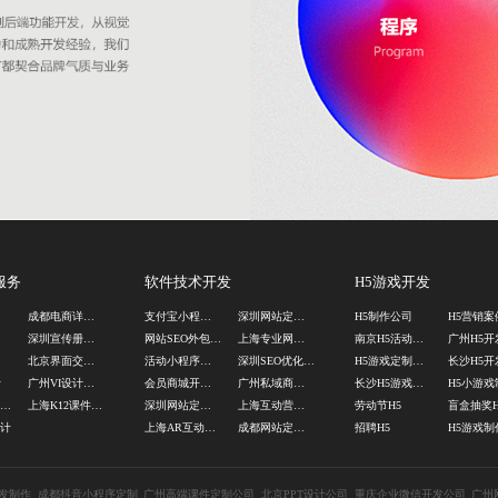
服务
软件技术开发
H5游戏开发
司
成都电商详情页设计
支付宝小程序制作公司
深圳网站定制公司
H5制作公司
H5营销案
计
深圳宣传册设计公司
网站SEO外包公司
上海专业网站开发
南京H5活动制作
广州H5开
司
北京界面交互设计公司
活动小程序定制
深圳SEO优化外包
H5游戏定制公司
计
广州VI设计公司
会员商城开发公司
广州私域商城开发公司
长沙H5游戏开发
H5小游戏
北京动漫IP设计公司
上海K12课件制作
深圳网站定制开发
上海互动营销游戏定制
劳动节H5
盲盒抽奖H
设计
上海AR互动游戏制作
成都网站定制公司
招聘H5
H5游戏制
发制作
成都抖音小程序定制
广州高端课件定制公司
北京PPT设计公司
重庆企业微信开发公司
广州