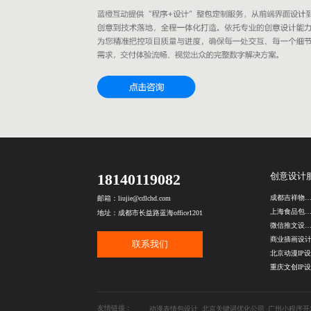
18140119082
创意设计
成都吉祥物设计公
邮箱：liujie@cdlchd.com
上海食品包装设
地址：成都市长益路蓝海office1201
微信推文设计公
商业插画设
联系我们
重庆文创IP
友情链接：
动漫表情包设计
北京关键词优化公司
广州小程序开