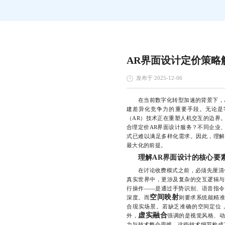
AR界面设计定价策略
发布于 2025-12-06
在当前数字化转型加速的背景下，A
建差异化竞争力的重要手段。无论是
（AR）技术正在重塑人机交互的边界
合理定价AR界面设计服务？不同企业
式已难以满足多样化需求。因此，理解
最大化的前提。
理解AR界面设计的核心要
在讨论收费模式之前，必须先厘清什
真实世界中，更涉及复杂的交互逻辑与
行操作——是通过手势识别、语音指令
空间映射
深度。而
则要求系统能精
合现实场景。若缺乏准确的空间定位，
虚实融合
外，
强调的是视觉风格、
力与技术整合思维。这些技术细节构成