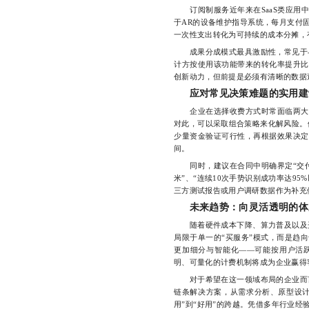
订阅制服务近年来在SaaS类应用中
于AR的设备维护指导系统，每月支付
一次性支出转化为可持续的成本分摊，
成果分成模式最具激励性，常见于与
计方按使用该功能带来的转化率提升比
创新动力，但前提是必须有清晰的数据
应对常见决策难题的实用建
企业在选择收费方式时常面临两大困
对此，可以采取组合策略来化解风险。
少量资金验证可行性，再根据效果决定
间。
同时，建议在合同中明确界定“交付标
米”、“连续10次手势识别成功率达9
三方测试报告或用户调研数据作为补充
未来趋势：向灵活透明的体
随着硬件成本下降、算力普及以及开
局限于单一的“买服务”模式，而是趋向
更加细分与智能化——可能按用户活
明、可量化的计费机制将成为企业赢得
对于希望在这一领域布局的企业而言
链条解决方案，从需求分析、原型设计
用”到“好用”的跨越。凭借多年行业