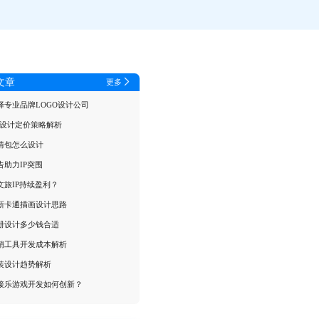
文章
更多
择专业品牌LOGO设计公司
面设计定价策略解析
情包怎么设计
告助力IP突围
文旅IP持续盈利？
新卡通插画设计思路
册设计多少钱合适
销工具开发成本解析
装设计趋势解析
接乐游戏开发如何创新？