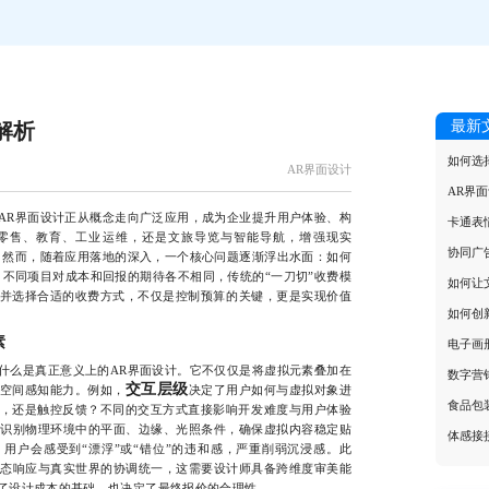
最新
解析
如何选
AR界面设计
AR界
R界面设计正从概念走向广泛应用，成为企业提升用户体验、构
卡通表
零售、教育、工业运维，还是文旅导览与智能导航，增强现实
协同广
。然而，随着应用落地的深入，一个核心问题逐渐浮出水面：如何
、不同项目对成本和回报的期待各不相同，传统的“一刀切”收费模
如何让
并选择合适的收费方式，不仅是控制预算的关键，更是实现价值
如何创
素
电子画
么是真正意义上的AR界面设计。它不仅仅是将虚拟元素叠加在
数字营
交互层级
空间感知能力。例如，
决定了用户如何与虚拟对象进
食品包
，还是触控反馈？不同的交互方式直接影响开发难度与用户体验
准识别物理环境中的平面、边缘、光照条件，确保虚拟内容稳定贴
体感接
用户会感受到“漂浮”或“错位”的违和感，严重削弱沉浸感。此
动态响应与真实世界的协调统一，这需要设计师具备跨维度审美能
了设计成本的基础，也决定了最终报价的合理性。