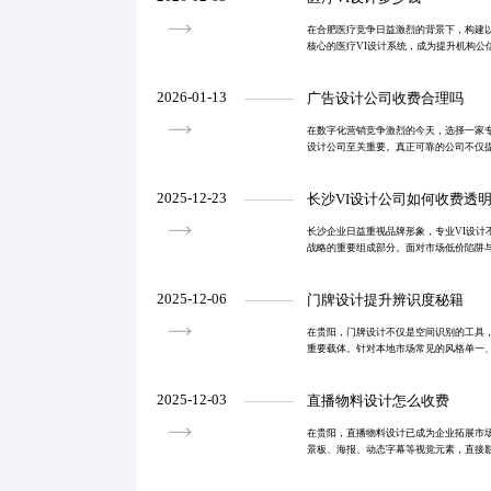
在合肥医疗竞争日益激烈的背景下，构建
核心的医疗VI设计系统，成为提升机构公
过系统化设计策略，实现从标识到数字场
医疗机构建立辨
2026-01-13
广告设计公司收费合理吗
在数字化营销竞争激烈的今天，选择一家
设计公司至关重要。真正可靠的公司不仅
的一站式服务，更注重策略性设计与实际
转化为品牌价值
2025-12-23
长沙VI设计公司如何收费透
长沙企业日益重视品牌形象，专业VI设计
战略的重要组成部分。面对市场低价陷阱
过案例真实性、报价清单、团队背景和沟
务商。选择真正
2025-12-06
门牌设计提升辨识度秘籍
在贵阳，门牌设计不仅是空间识别的工具
重要载体。针对本地市场常见的风格单一
题，通过差异化视觉、清晰信息层级与适
特色与民族文化
2025-12-03
直播物料设计怎么收费
在贵阳，直播物料设计已成为企业拓展市
景板、海报、动态字幕等视觉元素，直接
本文解析了按项目、按小时及套餐制三种
性成本，并提出