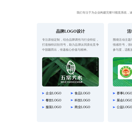
我们专注于为企业构建完整VI视觉系统，
品牌LOGO设计
活
专注原创定制，结合品牌调性与行业特征，
围绕活动主题
打造独特识别符号，助力品牌从同质化竞争
情感符号，强
中脱颖而出，传递核心价值与精神。
参与度，适配
企业LOGO
食品LOGO
赛事LOG
餐饮LOGO
科技LOGO
展会LOG
服装LOGO
商业LOGO
公益LOG