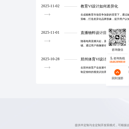
价值。
2025-11-02
教育VI设计如何差异化
在成都教育市场竞争加剧的背景下，通过
策略，打造差异化品牌形象，提升用户认
出。
2025-11-01
直播物料设计目的
随着电商直播兴起，直播物料设计成为提
键。通过用户画像驱动和A/B测试优化，
建立标准化素材库与跨部门协作机制，助
咨询热线
2025-10-28
郑州体育VI设计流程详解
18402890810
在郑州体育产业发展中，通过深入的市场
制定独特的视觉识别系统是至关重要的。这
色彩系统开发以及字体规范等多个方面，
回到顶部
和场馆导视等
提供半定制与全定制开发双模式，可根据