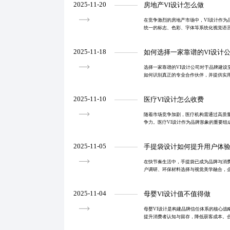
2025-11-20
房地产VI设计怎么做
在竞争激烈的房地产市场中，VI设计作为
统一的标志、色彩、字体等系统化视觉语
形象与溢价能力。专业机构协同视觉提出
计方法论，助力
2025-11-18
如何选择一家靠谱的VI设计
选择一家靠谱的VI设计公司对于品牌建设
如何识别真正的专业合作伙伴，并提供实
设计团队，确保项目顺利进行并建立长期
经验，致力于为
2025-11-10
医疗VI设计怎么收费
随着市场竞争加剧，医疗机构需通过高质
争力。医疗VI设计作为品牌形象的重要组
就医体验，还能传递医院的专业度和服务
手中脱颖而出。
2025-11-05
手提袋设计如何提升用户体
在快节奏生活中，手提袋已成为品牌与消
户调研、环保材料选择与视觉美学融合，
化的手提袋，提升品牌形象与市场竞争力
2025-11-04
母婴VI设计值不值得做
母婴VI设计是构建品牌信任体系的核心战
提升消费者认知与留存，降低获客成本。
段或小时计费）匹配不同预算企业需求，