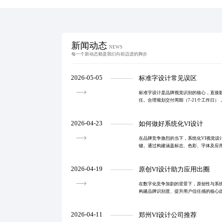
新闻动态
NEWS
每一个新动态都是我们向前迈进的脚步
2026-05-05
标准字设计常见误区
标准字设计是品牌视觉识别的核心，直接
任。合理规划交付周期（7-21个工作日
与场景适配缺失等常见问题，通过模块化
量。高质量标
2026-04-23
如何做好系统化VI设计
在品牌竞争激烈的当下，系统化VI视觉设
键。通过构建涵盖标志、色彩、字体及应
品牌在多渠道传播中保持统一与专业。结
同机制，实现视
2026-04-19
原创VI设计助力应用出圈
在数字化竞争加剧的背景下，原创性与系统
构建品牌识别度、提升用户信任感的核心
品牌定位到跨平台落地的全链路支撑，打
视觉资产，助力
2026-04-11
郑州VI设计公司推荐