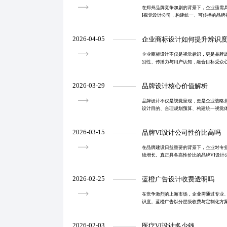
在郑州品牌竞争加剧的背景下，企业亟需
I视觉设计公司，构建统一、可传播的品牌
供LOGO设计与视觉手册编制，更涵盖品
程可视化交付
2026-04-05
企业商标设计如何提升辨识
企业商标设计不仅是视觉标识，更是品牌
别性、传播力与用户认知，融合目标受众
跨平台延展性与长期优化空间。通过系统
赖且具情感共鸣
2026-03-29
品牌设计核心价值解析
品牌设计不仅是视觉呈现，更是企业战略
设计目的、合理规划预算、构建统一视觉
牌资产积累，助力企业在竞争中脱颖而出
2026-03-15
品牌VI设计公司性价比高吗
在品牌建设日益重要的背景下，企业对专
续增长。真正具备高性价比的品牌VI设计
能力，还需在服务流程、交付效率与预算
估与分阶段合作
2026-02-25
蓝橙广告设计收费透明吗
在竞争激烈的上海市场，企业需通过专业
识度。蓝橙广告以分层级收费与定制化方
的宣传物料设计服务，助力企业实现从‘被看
2026-02-03
医疗VI设计多少钱