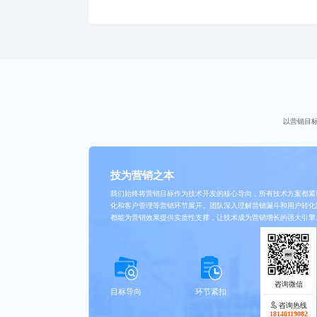
目管理，助力客户实现数字化转型，提升
以营销目
技为营销之本
我们始终将营销目标作为技术开发的核心导向，所有技术方案都紧
化和客户管理等营销环节展开。团队深入理解营销漏斗和用户转化
都能为营销效果提供实质性支撑，让技术成为营销增长的强大引擎
目标导向
环节紧扣
路径洞察
咨询热线
18140119082